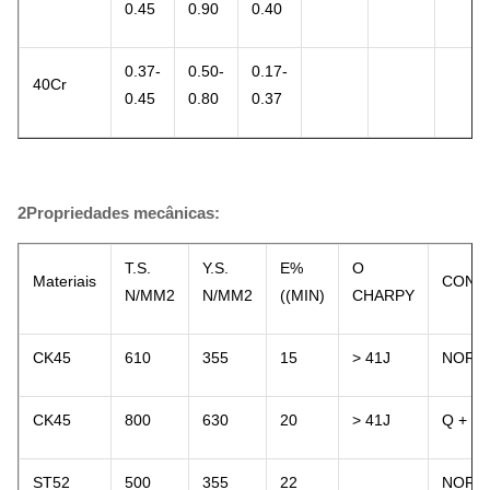
0.45
0.90
0.40
0.37-
0.50-
0.17-
40Cr
0.45
0.80
0.37
2Propriedades mecânicas:
T.S.
Y.S.
E%
O
Materiais
COND
N/MM2
N/MM2
((MIN)
CHARPY
CK45
610
355
15
> 41J
NORM
CK45
800
630
20
> 41J
Q + T
ST52
500
355
22
NORM