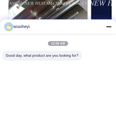
wuxiheyi
12:56 AM
Micro chapeamento de cromo de Rod
pistão cha
de pistão do cromo do aço de liga com
comprimento
Good day, what product are you looking for?
de grande resistência
do cilindro 
Micro Alloy Steel Chrome Piston Rod Chrome
1m - 8m Lengt
Plating With High Strength Detailed Product
Approved Hydr
Description 1. Material: CK45, ST52, 20MnV6,
Description 1
42CrMo4, 40Cr, HY4520, HY4700 2.
Obtenha o melhor preço
42CrMo4, 40Cr
Obt
ISO9001:2008 3. Yield strength: Not less than
Hard chrome 
355 MPa 4. Tensile strength: Not less than 610
(Q+T) rod Ind
MPa 5. Completed manufactured equipments,
hardened rod M
Advanced inspection apparatus 6. Application:
power project
Mining machinery industry, textile / printing
plated 4. Tens
industry and so on Detailed Description 1.
MPa 5. Compl
CHEMICAL COMPOSITION(%) Material C%
Advanced insp
Mn% Si% S