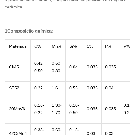
cerâmica.
1Composição química:
Materiais
C%
Mn%
Si%
S%
P%
V%
0.42-
0.50-
Ck45
0.04
0.035
0.035
0.50
0.80
ST52
0.22
1.6
0.55
0.035
0.04
0.16-
1.30-
0.10-
0.10-
20MnV6
0.035
0.035
0.22
1.70
0.50
0.20
0.38-
0.60-
0.15-
42CrMo4
0.03
0.03