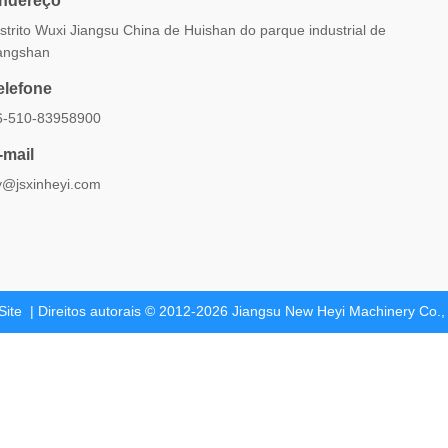
ndereço
strito Wuxi Jiangsu China de Huishan do parque industrial de
angshan
elefone
6-510-83958900
-mail
y@jsxinheyi.com
Site
| Direitos autorais © 2012-2026 Jiangsu New Heyi Machinery Co., L