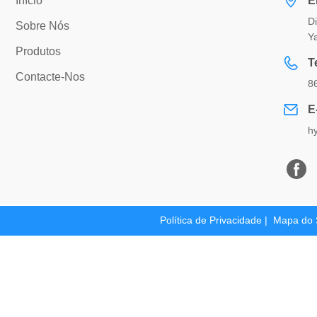
Início
E
Di
Sobre Nós
Y
Produtos
T
Contacte-Nos
8
E
h
Política de Privacidade
|
Mapa do 