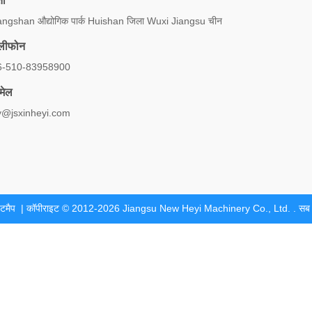
ता
ngshan औद्योगिक पार्क Huishan जिला Wuxi Jiangsu चीन
ेलीफोन
6-510-83958900
मेल
y@jsxinheyi.com
टमैप
| कॉपीराइट © 2012-2026 Jiangsu New Heyi Machinery Co., Ltd. . सब सभ