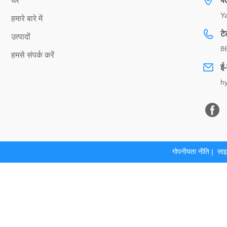
घर
प
Ya
हमारे बारे में
ट
उत्पादों
8
हमसे संपर्क करें
ई-
h
गोपनीयता नीति
|
साइ