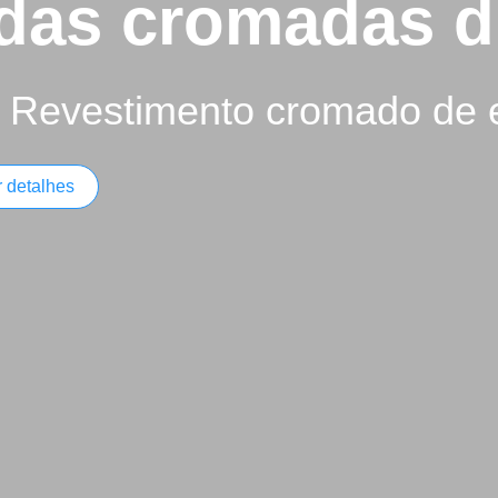
Haste do
Rodas de pistão
Visualizar detalhes