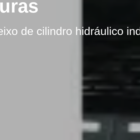
 pistão cromada
 cromadas de alta precisão