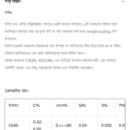
পণ্য বিবরণ
বর্ণনাঃ
পিস্টন রড মেশিন ইঞ্জিনিয়ারিং ক্ষেত্রে একটি সাধারণ উপাদান।এটি সাধারণত পিস্টন সঙ্গে
সংমিশ্রণে ব্যবহার করা হয় ঘূর্ণন গতি বা গতি অন্যান্য ফর্ম মধ্যে reciprocating গতি
রূপান্তর.
পিস্টন রডগুলি সাধারণত উচ্চমানের খাদ ইস্পাত বা স্টেইনলেস স্টিল দিয়ে তৈরি হয় যা শক্তি,
পরিধান প্রতিরোধের এবং জারা প্রতিরোধের জন্য নিশ্চিত করে।
আমরা সাধারণত CK45, 42CrMo এবং ST52 উপাদান ব্যবহার করি, এবং সাধারণ
প্লেটটি ক্রোম, এবং কিছু গ্রাহকদের নিকেল এবং সিরামিক প্রয়োজন।
1রাসায়নিক গঠন:
উপাদান
C%
এমএন%
Si%
S%
পি%
0.42-
Ck45
0.৫০-০80
0.04
0.035
0.035
0.50