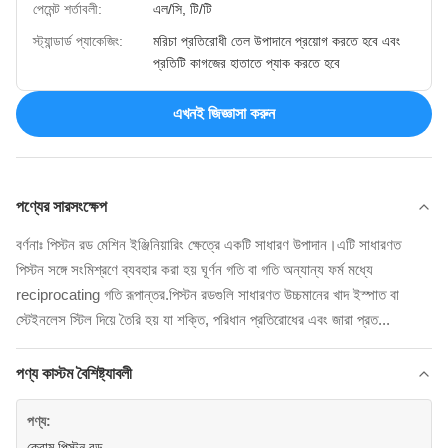
পেমেন্ট শর্তাবলী:
এল/সি, টি/টি
স্ট্যান্ডার্ড প্যাকেজিং:
মরিচা প্রতিরোধী তেল উপাদানে প্রয়োগ করতে হবে এবং
প্রতিটি কাগজের হাতাতে প্যাক করতে হবে
এখনই জিজ্ঞাসা করুন
পণ্যের সারসংক্ষেপ
বর্ণনাঃ পিস্টন রড মেশিন ইঞ্জিনিয়ারিং ক্ষেত্রে একটি সাধারণ উপাদান।এটি সাধারণত
পিস্টন সঙ্গে সংমিশ্রণে ব্যবহার করা হয় ঘূর্ণন গতি বা গতি অন্যান্য ফর্ম মধ্যে
reciprocating গতি রূপান্তর.পিস্টন রডগুলি সাধারণত উচ্চমানের খাদ ইস্পাত বা
স্টেইনলেস স্টিল দিয়ে তৈরি হয় যা শক্তি, পরিধান প্রতিরোধের এবং জারা প্রত...
পণ্য কাস্টম বৈশিষ্ট্যাবলী
পণ্য:
ক্রোম পিস্টন রড