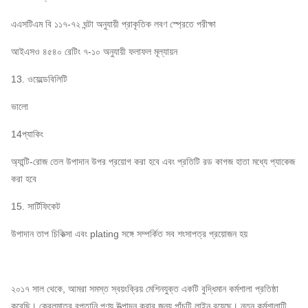
এএসটিএম বি ১১৭-৭২ ঘন্টা অনুযায়ী প্রাকৃতিক লবণ স্প্রেতে পরীক্ষা
আইএসও ৪৫৪০ রেটিং ৭-১০ অনুযায়ী ফলাফল মূল্যায়ন
13. ওয়েল্ডেবিলিটি
ভালো
14প্যাকিং
অ্যান্টি-রোজ তেল উপাদান উপর প্রয়োগ করা হবে এবং প্রতিটি রড কাগজ হাতা মধ্যে প্যাকেজ
করা হবে
15. সার্টিফিকেট
উপাদান তাপ চিকিত্সা এবং plating সঙ্গে সম্পর্কিত সব শংসাপত্র প্রয়োজন হয়
২০১৭ সাল থেকে, আমরা সমস্ত স্বয়ংক্রিয় মেশিনযুক্ত একটি বুদ্ধিমান কর্মশালা প্রতিষ্ঠা
করেছি। কেবলমাত্র রপ্তানি পণ্য উত্পাদন করার জন্য পাঁচটি লাইন রয়েছে। নতুন কর্মশালাটি