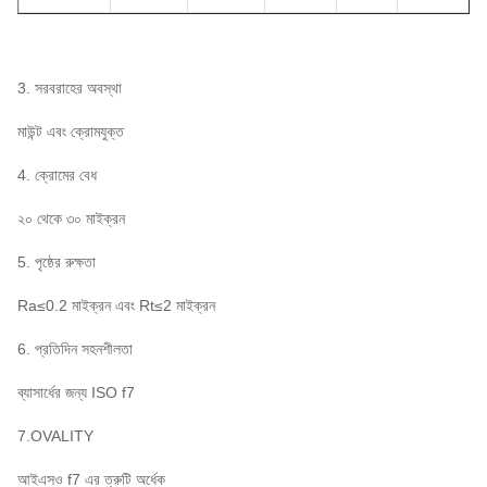
3. সরবরাহের অবস্থা
মাউন্ট এবং ক্রোমযুক্ত
4. ক্রোমের বেধ
২০ থেকে ৩০ মাইক্রন
5. পৃষ্ঠের রুক্ষতা
Ra≤0.2 মাইক্রন এবং Rt≤2 মাইক্রন
6. প্রতিদিন সহনশীলতা
ব্যাসার্ধের জন্য ISO f7
7.OVALITY
আইএসও f7 এর ত্রুটি অর্ধেক