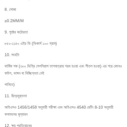
8. সোজা
≤0.2MM/M
9. পৃষ্ঠের কঠোরতা
৮৫০-১১৫০ এইচ ভি (ভিকার্স ১০০ গ্রাম)
10. সংহতি
থার্মিক শক (৩০০ ডিগ্রি সেলসিয়াস তাপমাত্রায় গরম হওয়া এবং শীতল হওয়া) এর পরে কোনও
ফাটল, ভাঙ্গন বা বিচ্ছিন্নতা নেই
পানিতে)
11. ছিদ্রযুক্ততা
আইএসও 1456/1458 অনুযায়ী পরীক্ষা এবং আইএসও 4540 রেটিং 8-10 অনুযায়ী
ফলাফলের মূল্যায়ন
12. ক্ষয় প্রতিরোধের