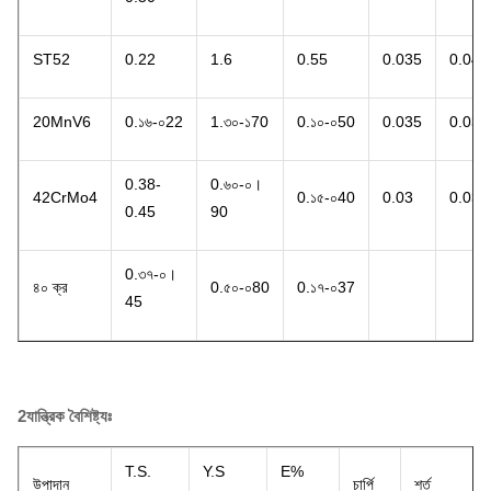
ST52
0.22
1.6
0.55
0.035
0.04
20MnV6
0.১৬-০22
1.৩০-১70
0.১০-০50
0.035
0.035
0.38-
0.৬০-০।
42CrMo4
0.১৫-০40
0.03
0.03
0.45
90
0.৩৭-০।
৪০ ক্র
0.৫০-০80
0.১৭-০37
45
2যান্ত্রিক বৈশিষ্ট্যঃ
T.S.
Y.S
E%
উপাদান
চার্পি
শর্ত