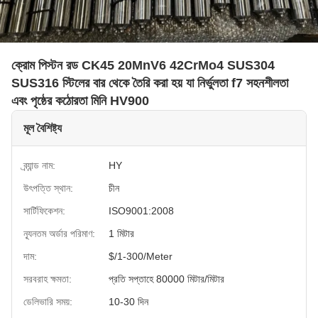
ক্রোম পিস্টন রড CK45 20MnV6 42CrMo4 SUS304
SUS316 স্টিলের বার থেকে তৈরি করা হয় যা নির্ভুলতা f7 সহনশীলতা
এবং পৃষ্ঠের কঠোরতা মিনি HV900
মূল বৈশিষ্ট্য
ব্র্যান্ড নাম:
HY
উৎপত্তি স্থান:
চীন
সার্টিফিকেশন:
ISO9001:2008
ন্যূনতম অর্ডার পরিমাণ:
1 মিটার
দাম:
$/1-300/Meter
সরবরাহ ক্ষমতা:
প্রতি সপ্তাহে 80000 মিটার/মিটার
ডেলিভারি সময়:
10-30 দিন