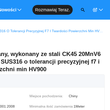
Rozmawiaj Teraz.
enę
Nowości
Wyrób Chromowany, Wykonany Ze Stali CK45 20MnV6 42CrMo4 SUS304 SUS316 O Tolerancji Precyzyjnej F7 I Twardości Powierzchni Min HV900
y, wykonany ze stali CK45 20MnV6
US316 o tolerancji precyzyjnej f7 i
rzchni min HV900
Miejsce pochodzenia:
Chiny
001:2008
Minimalna ilość zamówienia:
1Meter