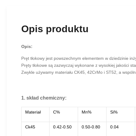
Opis produktu
Opis:
Pręt tłokowy jest powszechnym elementem w dziedzinie inży
Pręty tłokowe są zazwyczaj wykonane z wysokiej jakości stal
Zwykle używamy materiału CK45, 42CrMo i ST52, a wspólną pły
1. skład chemiczny:
Materiał
C%
Mn%
Si%
Ck45
0.42-0.50
0.50-0.80
0.04