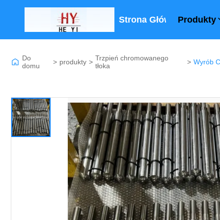
Strona Główna
Produkty
Do
Trzpień chromowanego
>
produkty
>
>
domu
tłoka