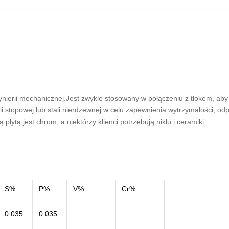
nierii mechanicznej.Jest zwykle stosowany w połączeniu z tłokem, aby 
i stopowej lub stali nierdzewnej w celu zapewnienia wytrzymałości, odp
tą jest chrom, a niektórzy klienci potrzebują niklu i ceramiki.
S%
P%
V%
Cr%
0.035
0.035