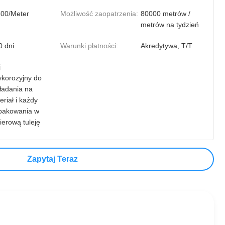
300/Meter
Możliwość zaopatrzenia:
80000 metrów /
metrów na tydzień
0 dni
Warunki płatności:
Akredytywa, T/T
j
ykorozyjny do
ładania na
eriał i każdy
pakowania w
ierową tuleję
Zapytaj Teraz