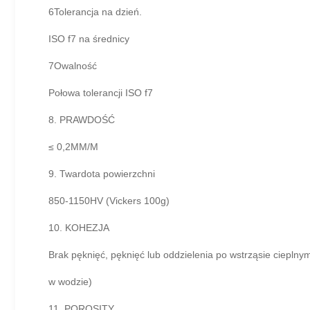
6Tolerancja na dzień.
ISO f7 na średnicy
7Owalność
Połowa tolerancji ISO f7
8. PRAWDOŚĆ
≤ 0,2MM/M
9. Twardota powierzchni
850-1150HV (Vickers 100g)
10. KOHEZJA
Brak pęknięć, pęknięć lub oddzielenia po wstrząsie cieplny
w wodzie)
11. POROSITY