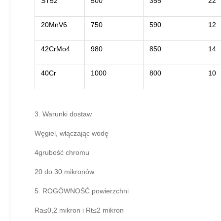
ST52
500
355
22
20MnV6
750
590
12
42CrMo4
980
850
14
40Cr
1000
800
10
3. Warunki dostaw
Węgiel, włączając wodę
4grubość chromu
20 do 30 mikronów
5. ROGÓWNOŚĆ powierzchni
Ra≤0,2 mikron i Rt≤2 mikron