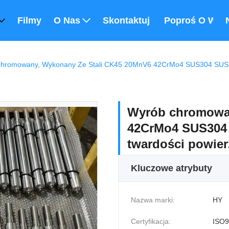
Filmy
O Nas
Skontaktuj Się Z Nami
Poproś O Wyc
Wyrób chromowan
42CrMo4 SUS304 S
twardości powie
Kluczowe atrybuty
Nazwa marki:
HY
Certyfikacja:
ISO9