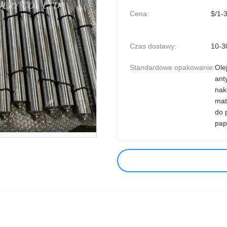
Cena:
$/1-
Czas dostawy:
10-3
Standardowe opakowanie:
Ole
ant
nak
mat
do 
pap