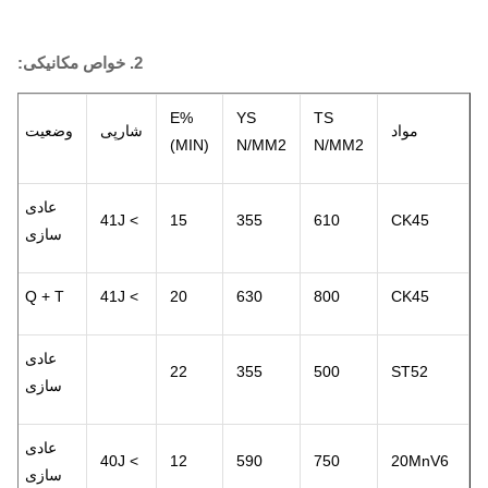
2. خواص مکانیکی:
E%
YS
TS
مواد
شارپی
وضعیت
(MIN)
N/MM2
N/MM2
عادی
> 41J
15
355
610
CK45
سازی
Q + T
> 41J
20
630
800
CK45
عادی
22
355
500
ST52
سازی
عادی
> 40J
12
590
750
20MnV6
سازی