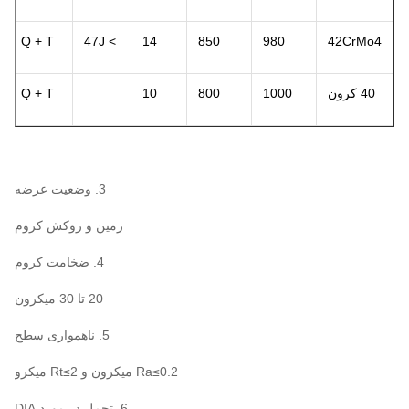
Q + T
> 47J
14
850
980
42CrMo4
40 کرون
1000
800
10
Q + T
3. وضعیت عرضه
زمین و روکش کروم
4. ضخامت کروم
20 تا 30 میکرون
5. ناهمواری سطح
Ra≤0.2 میکرون و Rt≤2 میکرو
6. تحمل در مورد DIA