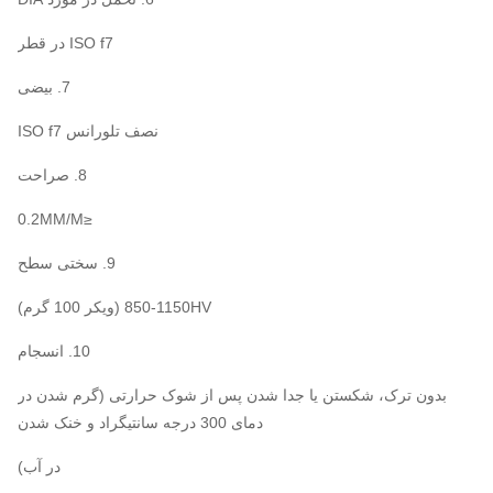
ISO f7 در قطر
7. بیضی
نصف تلورانس ISO f7
8. صراحت
≤0.2MM/M
9. سختی سطح
850-1150HV (ویکر 100 گرم)
10. انسجام
بدون ترک، شکستن یا جدا شدن پس از شوک حرارتی (گرم شدن در
دمای 300 درجه سانتیگراد و خنک شدن
در آب)