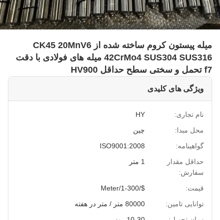
میله پیستون کروم ساخته شده از CK45 20MnV6
42CrMo4 SUS304 SUS316 میله های فولادی با دقت
f7 تحمل و سختی سطح حداقل HV900
ویژگی های کلیدی
نام تجاری:
HY
محل مبدا:
چین
گواهینامه:
ISO9001:2008
حداقل مقدار
1 متر
سفارش:
قیمت:
$/1-300/Meter
توانایی تامین:
80000 متر / متر در هفته
زمان تحویل:
10-30 روز