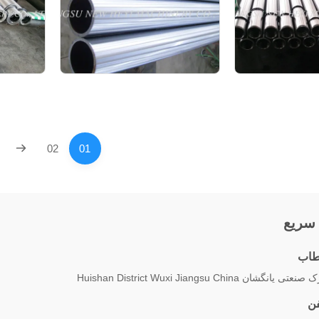
02
01
سریع
اب
نعتی یانگشان Huishan District Wuxi Jiangsu China
فن