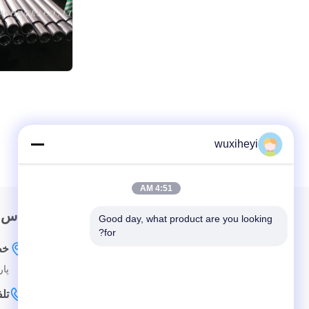
wuxiheyi
4:51 AM
لینک سریع
تماس 
Good day, what product are you looking 
for?
خونه
خط
پارک ص
درباره ما
تل
محصولات