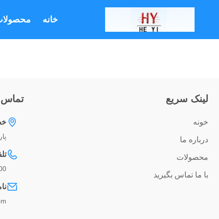
خانه
محصولا
لینک سریع
تماس 
خونه
خط
پارک ص
درباره ما
تل
محصولات
00
با ما تماس بگیرید
نا
om