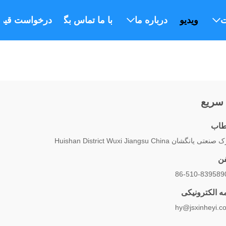
ت
ویدیو
درباره ما
با ما تماس بگیرید
درخواست قیم
سریع
اب
نعتی یانگشان Huishan District Wuxi Jiangsu China
فن
86-510-839589
مه الکترونیکی
hy@jsxinheyi.c