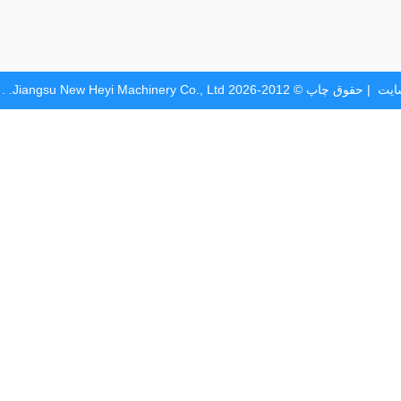
ایت
| حقوق چاپ © 2012-2026 Jiangsu New Heyi Machinery Co., Ltd. . همه حقوق محفوظ است