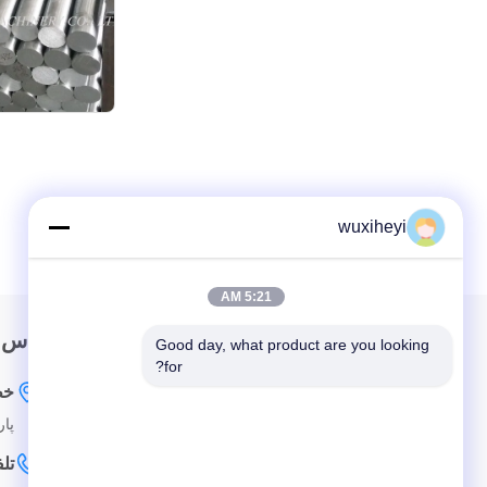
wuxiheyi
5:21 AM
لینک سریع
تماس 
Good day, what product are you looking 
for?
خونه
خط
پارک ص
درباره ما
تل
محصولات