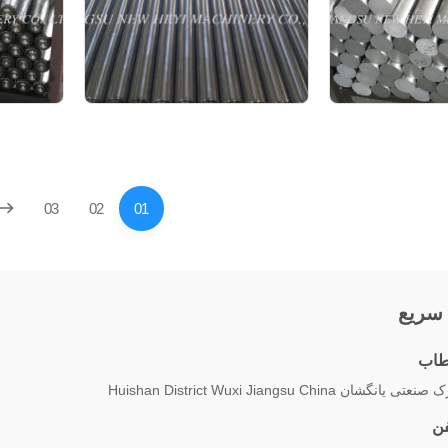
03
02
01
سریع
اب
نعتی یانگشان Huishan District Wuxi Jiangsu China
فن