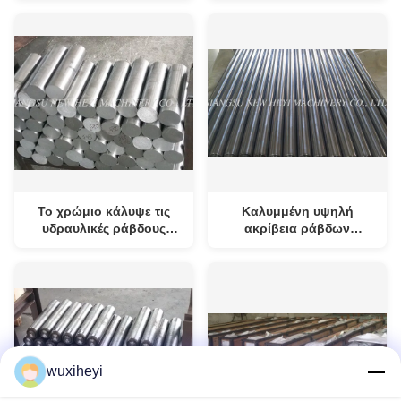
επιχρωμίωσης
καθοδηγημένη έμβολο
ράβδος με το ISO
Το χρώμιο κάλυψε τις
Καλυμμένη υψηλή
υδραυλικές ράβδους
ακρίβεια ράβδων
εμβόλων 1m - 8m με
εμβόλων βιομηχανίας
ISO9001: 2008
χρώμιο με 20MnV6
wuxiheyi