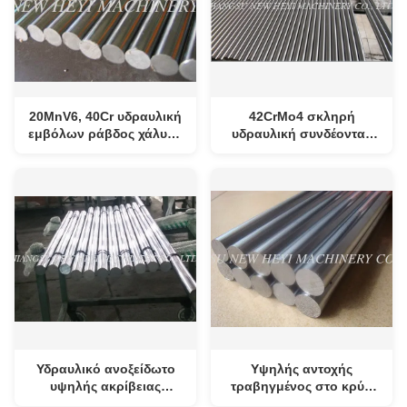
20MnV6, 40Cr υδραυλική
42CrMo4 σκληρή
εμβόλων ράβδος χάλυβα
υδραυλική συνδέοντας
ράβδων επαγωγή
ράβδος εμβόλων για τον
υδραυλικό κύλινδρο
Υδραυλικό ανοξείδωτο
Υψηλής αντοχής
υψηλής ακρίβειας
τραβηγμένος στο κρύο
ράβδων εμβόλων
φραγμός χάλυβα,