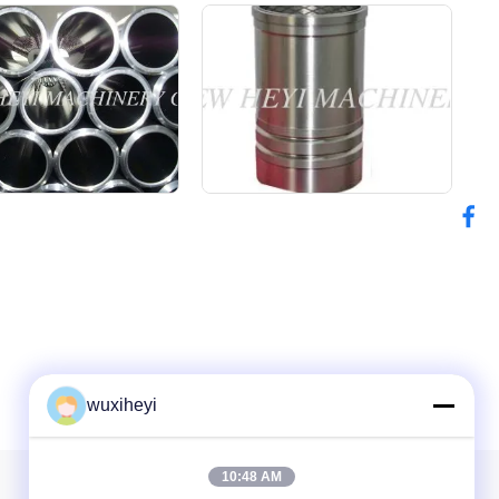
wuxiheyi
10:48 AM
Το ενημερωτικό μας δελτίο