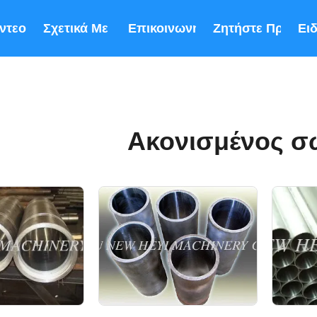
ντεο
Σχετικά Με Εμάς
Επικοινωνήστε Μαζί Μας
Ζητήστε Προσφ
Ει
Ακονισμένος σ