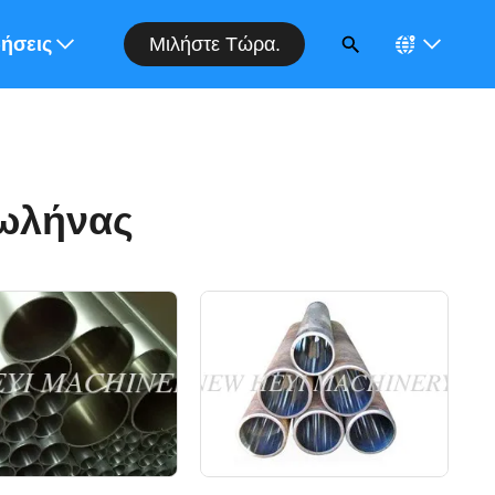
Μιλήστε Τώρα.
ορά
δήσεις
ωλήνας