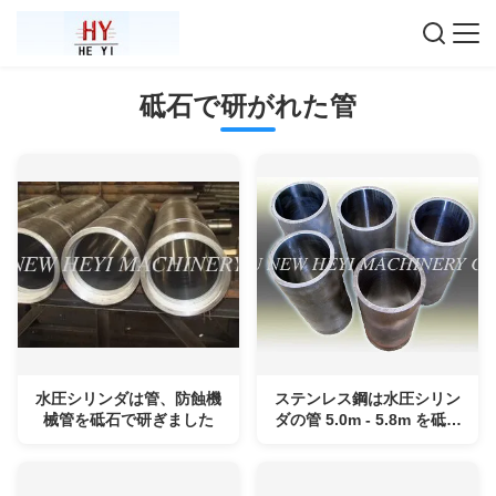
砥石で研がれた管
水圧シリンダは管、防蝕機
ステンレス鋼は水圧シリン
械管を砥石で研ぎました
ダの管 5.0m - 5.8m を砥石
で研ぎました