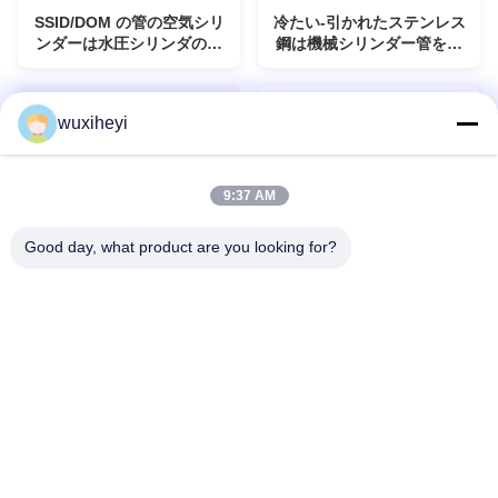
SSID/DOM の管の空気シリ
冷たい-引かれたステンレス
ンダーは水圧シリンダの管
鋼は機械シリンダー管を高
を砥石で研ぎました
く砥石で研ぎました
wuxiheyi
9:37 AM
Good day, what product are you looking for?
SSID/DOM の風邪-空気シリ
冷たい-引かれた水圧シリン
ンダーのための引かれた溶
ダの管、継ぎ目が無いステ
接された管の鋼鉄
ンレス鋼の管