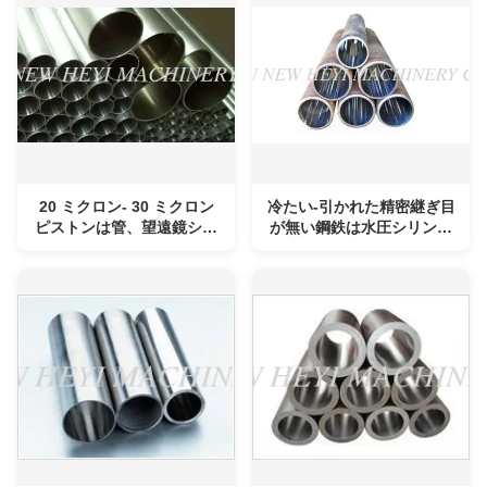
20 ミクロン- 30 ミクロン
冷たい-引かれた精密継ぎ目
ピストンは管、望遠鏡シリ
が無い鋼鉄は水圧シリンダ
ンダー管を砥石で研ぎまし
のための管を砥石で研ぎま
た
した