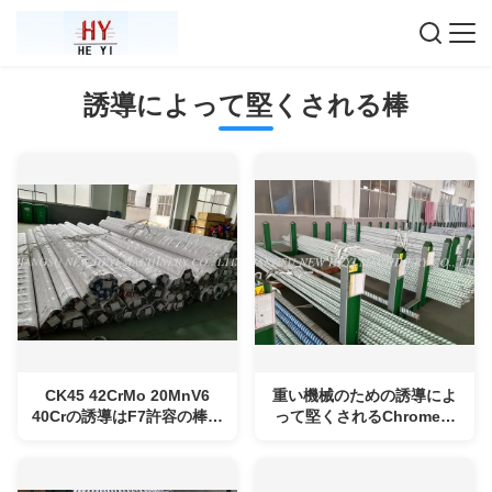
誘導によって堅くされる棒
CK45 42CrMo 20MnV6
重い機械のための誘導によ
40Crの誘導はF7許容の棒を
って堅くされるChromeに
堅くしました
よってめっきされる棒
HRC52-58材料CK45