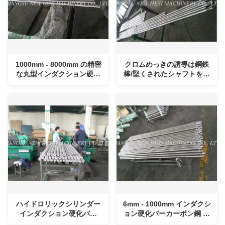
1000mm - 8000mm の精密
クロムめっきの誘導は鋼鉄
な丸型インダクション硬化
棒/堅くされたシャフトを堅
バー熱処理
くしました
ハイドロリックシリンダー
6mm - 1000mm インダクシ
インダクション硬化バー
ョン硬化バーカーボン鋼 重
CK45,プロ
機械用