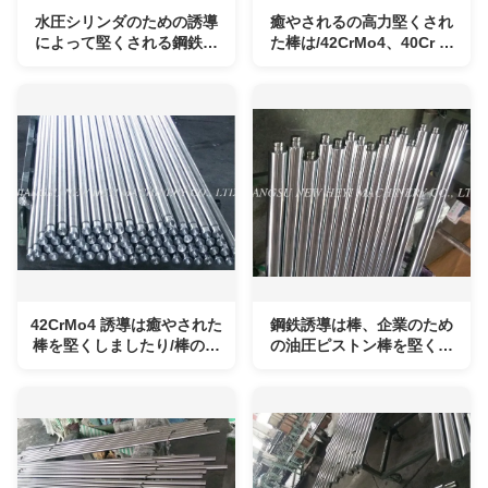
水圧シリンダのための誘導
癒やされるの高力堅くされ
によって堅くされる鋼鉄棒
た棒は/42CrMo4、40Cr を
のクロムめっき
和らげました
42CrMo4 誘導は癒やされた
鋼鉄誘導は棒、企業のため
棒を堅くしましたり/棒のク
の油圧ピストン棒を堅くし
ロムめっきを和らげました
ました