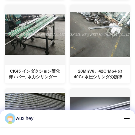
CK45 インダクション硬化
20MnV6、42CrMo4 の
棒 / バー, 水力シリンダー硬
40Cr 水圧シリンダの誘導は
クロム塗装ピストン棒
水圧シリンダのための棒を
堅くしました
wuxiheyi