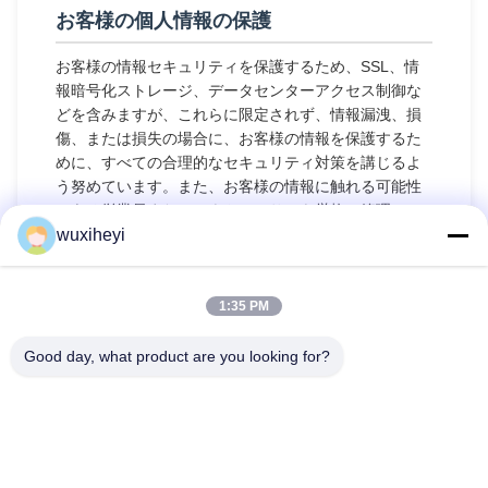
お客様の個人情報の保護
お客様の情報セキュリティを保護するため、SSL、情
報暗号化ストレージ、データセンターアクセス制御な
どを含みますが、これらに限定されず、情報漏洩、損
傷、または損失の場合に、お客様の情報を保護するた
めに、すべての合理的なセキュリティ対策を講じるよ
う努めています。また、お客様の情報に触れる可能性
のある従業員またはアウトソーサーを厳格に管理して
おり、これには、秘密保持契約の締結、職位に応じた
wuxiheyi
異なる権限管理、および彼らの業務の監視が含まれま
す。
1:35 PM
未成年者の保護
Good day, what product are you looking for?
当社は、未成年者の個人情報の保護を重視していま
す。未成年者の場合は、保護者の方に本プライバシー
ポリシーを注意深くお読みいただき、保護者の同意を
得た上で当社のサービスを利用するか、当社に情報を
提供することをお勧めします。