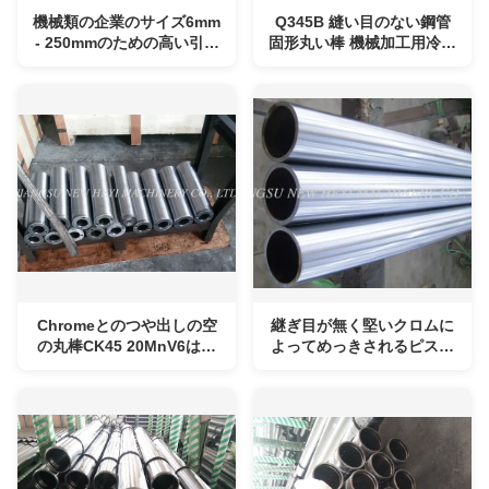
機械類の企業のサイズ6mm
Q345B 縫い目のない鋼管
- 250mmのための高い引張
固形丸い棒 機械加工用冷引
強さの誘導によって堅くさ
鋼棒
れる空の丸棒
Chromeとのつや出しの空
継ぎ目が無く堅いクロムに
の丸棒CK45 20MnV6は水
よってめっきされるピスト
圧シリンダのためにめっき
ン棒の空の円形の棒鋼
しました