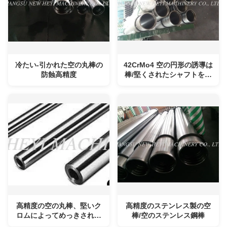
冷たい-引かれた空の丸棒の
42CrMo4 空の円形の誘導は
防蝕高精度
棒/堅くされたシャフトを堅
くしました
高精度の空の丸棒、堅いク
高精度のステンレス製の空
ロムによってめっきされる
棒/空のステンレス鋼棒
鋼鉄棒