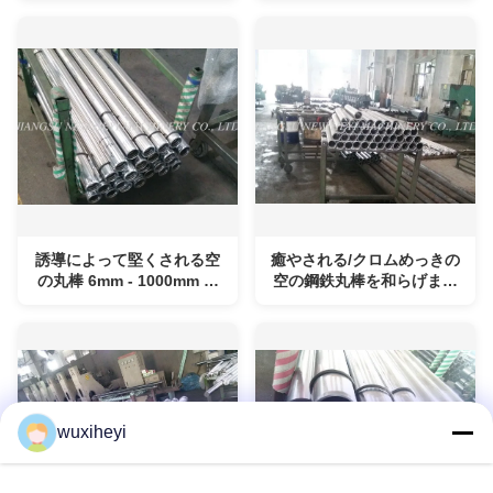
誘導によって堅くされる空
癒やされる/クロムめっきの
の丸棒 6mm - 1000mm の
空の鋼鉄丸棒を和らげまし
反堕落
た
wuxiheyi