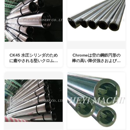
CK45 水圧シリンダのため
Chromeは空の鋼鉄円形の
に癒やされる堅いクロム空
棒の高い降伏強さおよび引
の丸棒
張強さをめっきしました