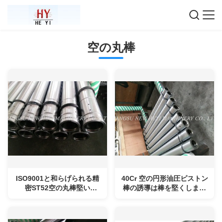
空の丸棒
ISO9001と和らげられる精
40Cr 空の円形油圧ピストン
密ST52空の丸棒堅い
棒の誘導は棒を堅くしまし
Chromeによってめっきさ
た
れる棒:2008年