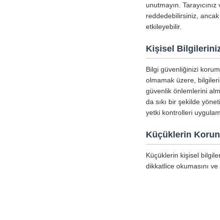
unutmayın. Tarayıcınız v
reddedebilirsiniz, ancak
etkileyebilir.
Kişisel Bilgileri
Bilgi güvenliğinizi koru
olmamak üzere, bilgiler
güvenlik önlemlerini alm
da sıkı bir şekilde yöne
yetki kontrolleri uygula
Küçüklerin Koru
Küçüklerin kişisel bilgi
dikkatlice okumasını ve 