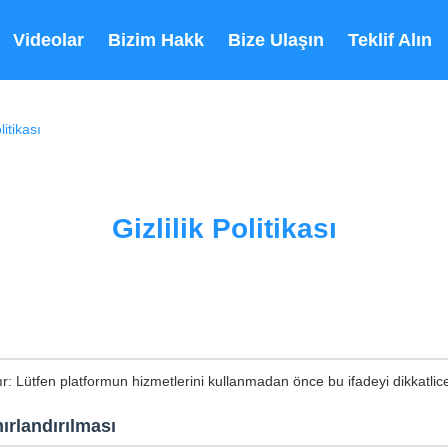
Videolar
Bizim Hakkımızda
Bize Ulaşın
Teklif Alın
itikası
Gizlilik Politikası
tır: Lütfen platformun hizmetlerini kullanmadan önce bu ifadeyi dikkatli
ırlandırılması