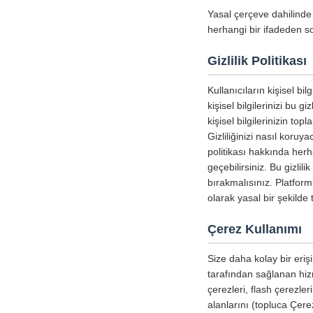
Yasal çerçeve dahilinde 
herhangi bir ifadeden so
Gizlilik Politikası
Kullanıcıların kişisel b
kişisel bilgilerinizi bu g
kişisel bilgilerinizin to
Gizliliğinizi nasıl koru
politikası hakkında herha
geçebilirsiniz. Bu gizlil
bırakmalısınız. Platform
olarak yasal bir şekild
Çerez Kullanımı
Size daha kolay bir erişi
tarafından sağlanan hizm
çerezleri, flash çerezle
alanlarını (topluca Çerez