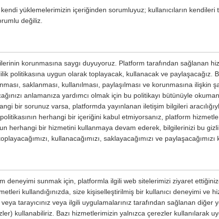
kendi yüklemelerimizin içeriğinden sorumluyuz; kullanıcıların kendileri 
rumlu değiliz.
ilgilerinin korunmasına saygı duyuyoruz. Platform tarafından sağlanan hiz
izlilik politikasına uygun olarak toplayacak, kullanacak ve paylaşacağız. Bu 
planması, saklanması, kullanılması, paylaşılması ve korunmasına ilişkin şar
yacağınızı anlamanıza yardımcı olmak için bu politikayı bütünüyle okumanızı
ngi bir sorunuz varsa, platformda yayınlanan iletişim bilgileri aracılığıyl
ik politikasının herhangi bir içeriğini kabul etmiyorsanız, platform hizmetl
un herhangi bir hizmetini kullanmaya devam ederek, bilgilerinizi bu gizli
e toplayacağımızı, kullanacağımızı, saklayacağımızı ve paylaşacağımızı 
m deneyimi sunmak için, platformla ilgili web sitelerimizi ziyaret ettiğin
etleri kullandığınızda, size kişiselleştirilmiş bir kullanıcı deneyimi ve 
ri veya tarayıcınız veya ilgili uygulamalarınız tarafından sağlanan diğer
ler) kullanabiliriz. Bazı hizmetlerimizin yalnızca çerezler kullanılarak u