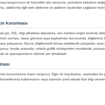
eya tarayıcınızın ek hizmetleri izin veriyorsa, çerezlerin kabulünü değişt
 bu, platformla ilgili web sitelerine ve platform tarafından sağlanan hizme
nizin Korunması
mak için, SSL, bilgi şifreleme depolama, veri merkezi erişim kontrolü dahi
inizin sızması, hasar görmesi veya kaybolması durumunda, bilgilerinizi
aya çalışıyoruz. Ayrıca, bilgilerinizle temas edebilecek çalışanları veya 
tiyoruz; bunlar arasında, onlarla gizlilik sözleşmeleri imzalamak, pozisyo
mak ve operasyonlarını izlemek yer almaktadır.
nması
lerinin korunmasına önem veriyoruz. Eğer bir küçükseniz, vasinizden bu giz
hizmetlerimizi kullanmasını veya vasinizin iznini alarak bize bilgi vermes