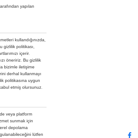
tarafından yapılan
metleri kullandığınızda,
gizlilik politikası,
tlarımızı içerir.
 öneririz. Bu gizlilik
a bizimle iletişime
erini derhal kullanmayı
lik politikasına uygun
kabul etmiş olursunuz.
izde veya platform
hizmet sunmak için
 yerel depolama
ygulanabileceğini lütfen