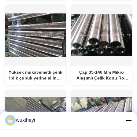
doğruluk ile
iyi Çekme Dayanımı
Yüksek mukavemetli çelik
Çap 35-140 Mm Mikro
iplik çubuk yerine silindir
Alaşımlı Çelik Konu Rod
yüzeyi ve temperli çubuk
Krom Kaplama
wuxiheyi