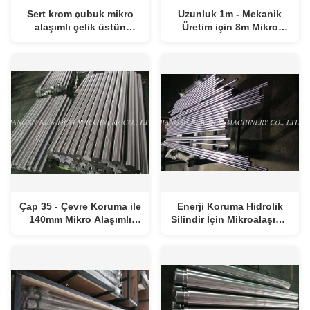
Sert krom çubuk mikro
Uzunluk 1m - Mekanik
alaşımlı çelik üstün
Üretim için 8m Mikro
dönüm performansı ile
Alaşımlı Çelik Çubuk
Çap 35 - Çevre Koruma ile
Enerji Koruma Hidrolik
140mm Mikro Alaşımlı
Silindir İçin Mikroalaşımlı
Çelik Piston Çubuklar
Çelik Krom Rod