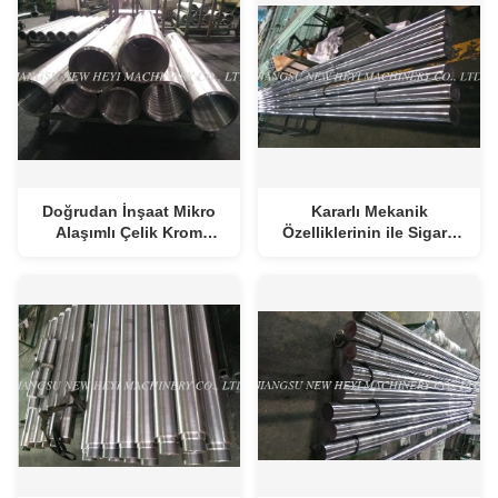
Doğrudan İnşaat Mikro
Kararlı Mekanik
Alaşımlı Çelik Krom
Özelliklerinin ile Sigara
Kaplama Çubuk torna
su verilmiş ve
temperlenmiş Krom
Kaplama Çelik Çubuk