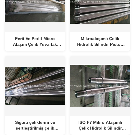
Ferit Ve Perlit Micro
Mikroalaşımlı Çelik
Alaşım Çelik Yuvarlak
Hidrolik Silindir Piston
Çubuk Hidrolik Piston
Mili Akma Dayanımı Değil
Mili
Less Than 520 Mpa
Sigara çeliklerini ve
ISO F7 Mikro Alaşımlı
sertleştirilmiş çelik
Çelik Hidrolik Silindir
Hidrolik silindir çubuk iyi
Çubuk Çapı 35-140 Mm