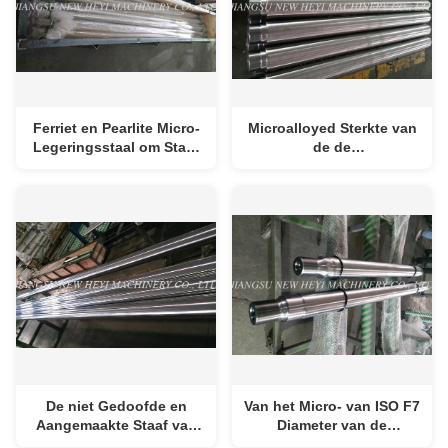
Ferriet en Pearlite Micro-
Microalloyed Sterkte van
Legeringsstaal om Staaf
de de
Hydraulische
Zuigerstangopbrengst
Zuigerstang
van de Staal
Hydraulische Cilinder
Niet minder dan Mpa 520
De niet Gedoofde en
Van het Micro- van ISO F7
Aangemaakte Staaf van
Diameter van de
de Staal Hydraulische
Cilinderstaven