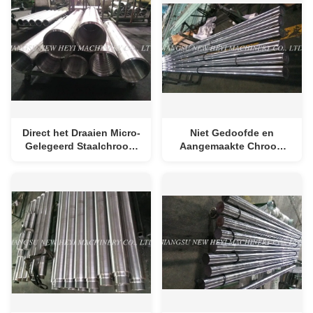
Direct het Draaien Micro-
Niet Gedoofde en
Gelegeerd Staalchroom
Aangemaakte Chroom
Geplateerde Staven voor
Geplateerde Staalstaaf
Bouw
met Stabiele
Mechanische
Eigenschappen