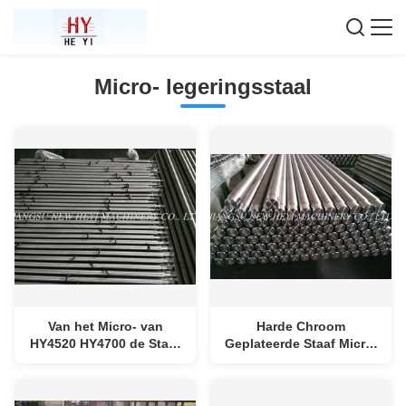
Micro- legeringsstaal
Van het Micro- van
Harde Chroom
HY4520 HY4700 de Staaf
Geplateerde Staaf Micro-
Legeringsstaal met
Legeringsstaalkwaliteiten
Ferriet en Pearlite
met hoge weerstand
Structuur