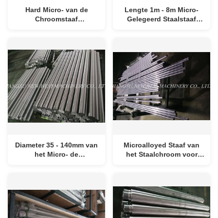
Hard Micro- van de
Lengte 1m - 8m Micro-
Chroomstaaf
Gelegeerd Staalstaaf
Legeringsstaal met
voor Mechanische
Superieure Draaiende
Productie
Prestaties
Diameter 35 - 140mm van
Microalloyed Staaf van
het Micro- de
het Staalchroom voor
Zuigerstangen
Hydraulische Cilinders
Legeringsstaal Met
met Energiebehoud
Milieubescherming