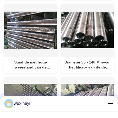
Cilinder met Goede
Legeringsstaal de
Eerlijkheid
Hydraulische 35-140 Mm
Betere Treksterkte
Staaf de met hoge
Diameter 35 - 140 Mm-van
weerstand van de
het Micro- van de de
Staaldraad in plaats van
Draadstaaf
Gedoofde en
Legeringsstaal het
Aangemaakte Staaf voor
Chroomplateren
Cilinder
wuxiheyi