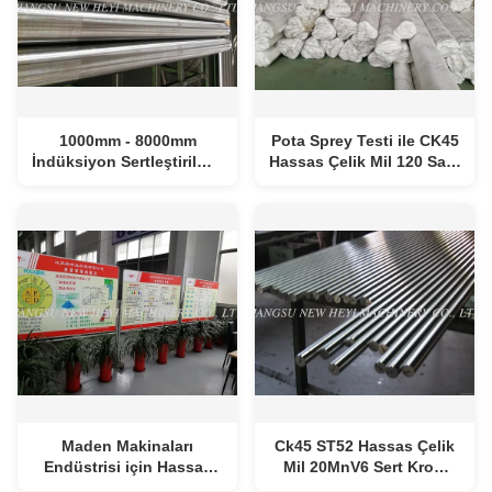
1000mm - 8000mm
Pota Sprey Testi ile CK45
İndüksiyon Sertleştirilmiş
Hassas Çelik Mil 120 Saat
Çubuk / Zemin Paslanmaz
ISO F7
Çelik Bar
Maden Makinaları
Ck45 ST52 Hassas Çelik
Endüstrisi için Hassas
Mil 20MnV6 Sert Krom
Sert Krom Çelik Mil 20-30
Kaplama Piston Mili