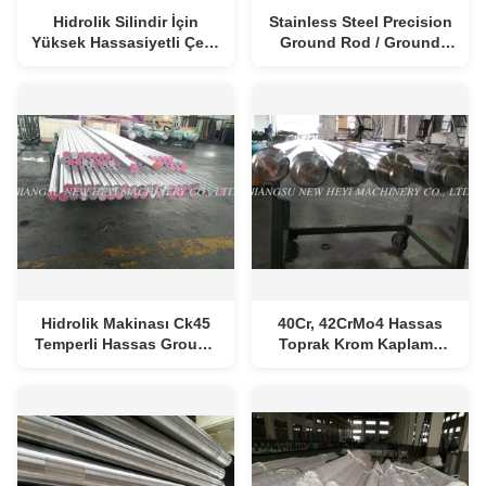
Hidrolik Silindir İçin
Stainless Steel Precision
Yüksek Hassasiyetli Çelik
Ground Rod / Ground
Mil Krom Kaplama
Steel Bar Endüstri İçin
Hidrolik Makinası Ck45
40Cr, 42CrMo4 Hassas
Temperli Hassas Ground
Toprak Krom Kaplama
Mil Düzeneği
Çelik Çubuk Isıl İşlem