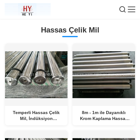
Hassas Çelik Mil
Temperli Hassas Çelik
8m - 1m ile Dayanıklı
Mil, İndüksiyon
Krom Kaplama Hassas
Sertleştirilmiş Çubuk
Çelik Mil Korozyon
Ck45