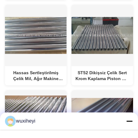
Mikron
Hassas Sertleştirilmiş
ST52 Dikişsiz Çelik Sert
Çelik Mil, Ağır Makine
Krom Kaplama Piston Mili
Piston Çubuklar Yüksek
Profesyonel
Çekme
wuxiheyi