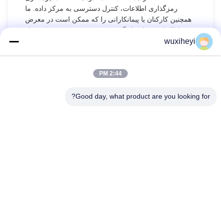
رمزگذاری اطلاعات، کنترل دسترسی به مرکز داده. ما
همچنین کارکنان یا پیمانکارانی را که ممکن است در معرض
اطلاعات شما قرار گیرند، به شدت مدیریت می‌کنیم، از
wuxiheyi
جمله، اما نه محدود به امضای توافق‌نامه‌های محرمانگی با
آنها، اتخاذ کنترل‌های مختلف اختیارات بسته به موقعیت و
نظارت بر عملیات آنها.
2:44 PM
حفاظت از خردسالان
Good day, what product are you looking for?
ما برای حفاظت از اطلاعات شخصی خردسالان اهمیت قائل
هستیم. اگر شما یک خردسال هستید، پیشنهاد می‌کنیم از
سرپرست خود بخواهید این سیاست حفظ حریم خصوصی را
با دقت مطالعه کند و از خدمات ما استفاده کند یا اطلاعات را
با رضایت سرپرست خود به ما ارائه دهد.
خانه
محصولات
ویدیو
درباره ما
بازدید از کارخانه
کنترل کیفیت