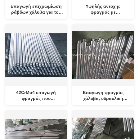
Επαγωγή επιχρωμίωση
Υψηλής αντοχής
ράβδων χάλυβα για τον
φραγμός με
υδραυλικό κύλινδρο
αποσβημένο/
μετριασμένο 42CrMo4,
40Cr
42CrMo4 επαγωγή
Επαγωγή φραγμός
φραγμός που
χάλυβα, υδραυλική
αποσβήνεται/που
ράβδος εμβόλων για τη
μετριάζεται επιχρωμίωση
βιομηχανία
ράβδων