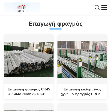
Επαγωγή φραγμός
Επαγωγή φραγμός CK45
Επαγωγή καλυμμένος
42CrMo 20MnV6 40Cr με
χρώμιο φραγμός HRC52-
την ανοχή F7
58 υλικό CK45 για τις
βαριές μηχανές