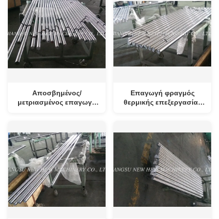
Αποσβημένος/
Επαγωγή φραγμός
μετριασμένος επαγωγή
θερμικής επεξεργασίας
φραγμός χάλυβα για τον
για τον υδραυλικό
υδραυλικό κύλινδρο
κύλινδρο