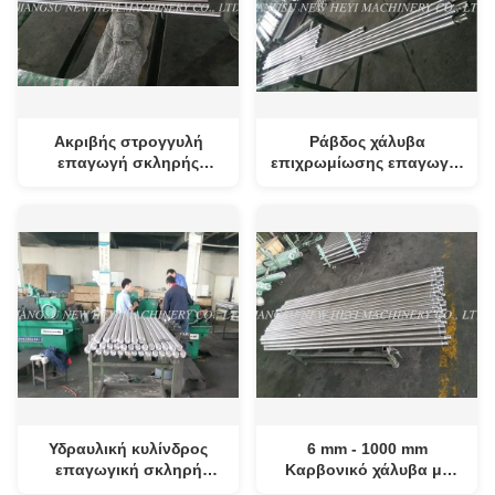
Ακριβής στρογγυλή
Ράβδος χάλυβα
επαγωγή σκληρής
επιχρωμίωσης επαγωγή/
μπάρας θερμικής
άξονες
επεξεργασίας με 1000mm
- 8000mm
Υδραυλική κυλίνδρος
6 mm - 1000 mm
επαγωγική σκληρή
Καρβονικό χάλυβα με
μπάρα με CK45,
σκληρή ράβδο για βαριές