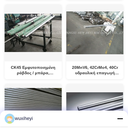
επαγγελματίας
μηχανές
CK45 Εμφυτοποιημένη
20MnV6, 42CrMo4, 40Cr
ράβδος / μπάρα,
υδραυλική επαγωγή
υδραυλικός κύλινδρος
ράβδος κυλίνδρων για
σκληρός
τον υδραυλικό κύλινδρο
χρωματοποιημένος
ράβδος έμβολο
wuxiheyi