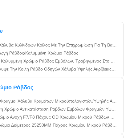
ν
βα Κυλίνδρων Κοίλος Με Την Επιχρωμίωση Για Τη Βαριά Μηχανή
ωγή Ράβδος/Καλυμμένη Χρώμιο Ράβδος
υμμένη Χρώμιο Ράβδος Εμβόλων, Τραβηγμένος Στο Κρύο Φραγμός
Την Κοίλη Ράβδο Οδηγών Χάλυβα Υψηλής Ακρίβειας Ράβδων Εμβόλων
ώμιο Ράβδος
άλυβα Κραμάτων Μικροϋπολογιστών/Υψηλής Αντοχής Καλυμμένη Χρώμιο Σωλήνωση
ρώμιο Αντικατάσταση Ράβδων Εμβόλων Φραγμών Υψηλής Αντοχής
ιο Ανοχή F7/F8 Πάχους OD Χρωμίου Μικρού Ράβδων 20-30
 Διάμετρος 25250MM Πάχους Χρωμίου Μικρού Ράβδων 20-30 42CrMo4