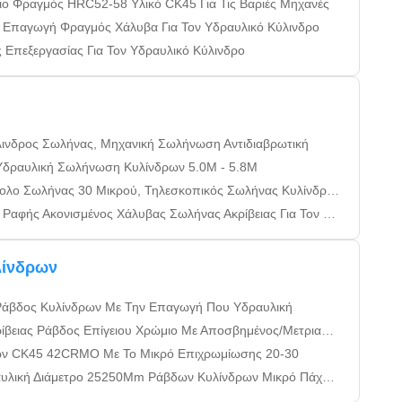
 Φραγμός HRC52-58 Υλικό CK45 Για Τις Βαριές Μηχανές
 Επαγωγή Φραγμός Χάλυβα Για Τον Υδραυλικό Κύλινδρο
Επεξεργασίας Για Τον Υδραυλικό Κύλινδρο
λινδρος Σωλήνας, Μηχανική Σωλήνωση Αντιδιαβρωτική
 Υδραυλική Σωλήνωση Κυλίνδρων 5.0M - 5.8M
ολο Σωλήνας 30 Μικρού, Τηλεσκοπικός Σωλήνας Κυλίνδρων
Ακονισμένος Χάλυβας Σωλήνας Ακρίβειας Για Τον Υδραυλικό Κύλινδρο
λίνδρων
Ράβδος Κυλίνδρων Με Την Επαγωγή Που Υδραυλική
ειας Ράβδος Επίγειου Χρώμιο Με Αποσβημένος/Μετριασμένος
ων CK45 42CRMO Με Το Μικρό Επιχρωμίωσης 20-30
ή Διάμετρο 25250Mm Ράβδων Κυλίνδρων Μικρό Πάχους 20-30 Chrom