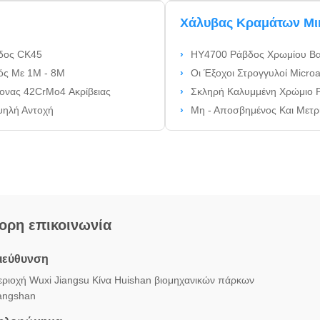
Χάλυβας Κραμάτων Μι
βδος CK45
HY4700 Ράβδος Χρωμίου Βαθμών 
ός Με 1M - 8M
Οι Έξοχοι Στρογγυλοί Microallo
ξονας 42CrMo4 Ακρίβειας
Σκληρή Καλυμμένη Χρώμιο Ράβδο
ψηλή Αντοχή
Μη - Αποσβημένος Και Μετριασμ
ορη επικοινωνία
ιεύθυνση
εριοχή Wuxi Jiangsu Κίνα Huishan βιομηχανικών πάρκων
angshan