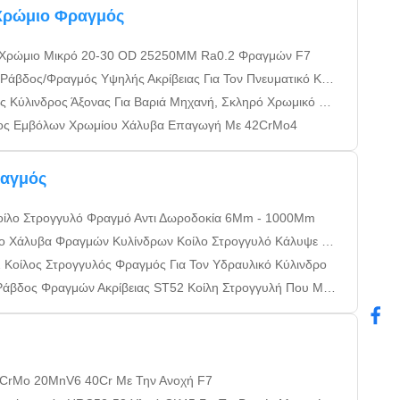
Χρώμιο Φραγμός
 Χρώμιο Μικρό 20-30 OD 25250MM Ra0.2 Φραγμών F7
βδος/Φραγμός Υψηλής Ακρίβειας Για Τον Πνευματικό Κύλινδρο
νδρος Άξονας Για Βαριά Μηχανή, Σκληρό Χρωμικό Έμβολο Ραβδί / Μπάρα
δος Εμβόλων Χρωμίου Χάλυβα Επαγωγή Με 42CrMo4
ραγμός
οίλο Στρογγυλό Φραγμό Αντι Δωροδοκία 6Mm - 1000Mm
υβα Φραγμών Κυλίνδρων Κοίλο Στρογγυλό Κάλυψε Τον Κοίλο Φραγμό
οίλος Στρογγυλός Φραγμός Για Τον Υδραυλικό Κύλινδρο
αγμών Ακρίβειας ST52 Κοίλη Στρογγυλή Που Μετριάζεται Με ISO9001: 2008
CrMo 20MnV6 40Cr Με Την Ανοχή F7