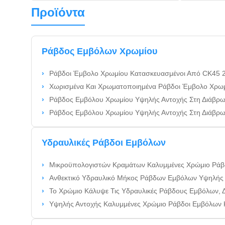
Προϊόντα
Ράβδος Εμβόλων Χρωμίου
Ράβδοι Έμβολο Χρωμίου Κατασκευασμένοι Από CK45 20MnV6 42CrMo4 SUS304 SUS316 Ράβδους Χάλυβα Με Ακρ
Χωρισμένα Και Χρωματοποιημένα Ράβδοι Έμβολο Χρωμίου, Κατασκευασμένα Από Υλικά CK45 42CrMo4 Κ
Ράβδος Εμβόλου Χρωμίου Υψηλής Αντοχής Στη Διάβρωση Με Επίστρωση 10-25 Μικρομέτρων Και Α
Ράβδος Εμβόλου Χρωμίου Υψηλής Αντοχής Στη Διάβρωση Με Ανοχή Διαμέτρου ISO F7 Και Τυπικά
Υδραυλικές Ράβδοι Εμβόλων
Μικροϋπολογιστών Κραμάτων Καλυμμένες Χρώμιο Ράβδοι Σωληνώ
Ανθεκτικό Υδραυλικό Μήκος Ράβδων Εμβόλων Υψηλής
Το Χρώμιο Κάλυψε Τις Υδραυλικές Ράβδους Εμβόλων,
Υψηλής Αντοχής Καλυμμένες Χρώμιο Ράβδοι Εμβόλων Κυλ