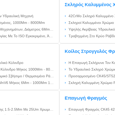
Σκληρός Καλυμμένος 
ην Υδραυλική Μηχανή
42CrMo Σκληρό Καλυμμένο
ασμένος, 1000Mm - 8000Mm
Σκληροί Καλυμμένοι Χρώμιο Ρά
ημάτων, Διάμετρος 6Mm - 1000Mm
Υψηλής Ακρίβειας Υδραυλικός Κύλι
Με Το ISO Εγκεκριμένο, Άξονας
Τραβηγμένη Στο Κρύο Ράβ
Κοίλος Στρογγυλός Φ
λικό Κύλινδρο
Η Επαγωγή Σκλήρυνε Τον Κ
ύλινδρο Μήκος 1000Mm - 8000Mm
Το Υδραυλικό Σκληρό Χρώμιο Χάλ
ρμανμένο Ράβδος Για Υδραυλικό Κύλινδρο
Προσαρμοσμένο CK45/ST52 Κ
κος 6Mm - 1000Mm 1000Mm - 8000Mm
Σκληρή Καλυμμένη Χρώμιο Ράβδος Φρ
Επαγωγή Φραγμός
2.5Mm Με 25Um Χρωμικό HRC50-58
Επαγωγή Φραγμός CK45 42