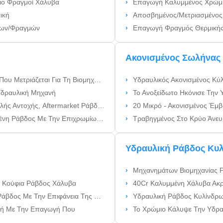
ιο Φραγμοί Χάλυβα
Επαγωγή Καλυμμένος Χρώμιο
ική
Αποσβημένος/Μετριασμένος
δων/Φραγμών
Επαγωγή Φραγμός Θερμικής 
Ακονισμένος Σωλήνας
ται Για Τη Βιομηχανία Μηχανημάτων
Υδραυλικός Ακονισμένος Κύ
Υδραυλική Μηχανή
Το Ανοξείδωτο Ηκόνισε Την
οχής, Aftermarket Ράβδοι Δεσμών
20 Μικρό - Ακονισμένος Έμβ
νη Ράβδος Με Την Επιχρωμίωση
Τραβηγμένος Στο Κρύο Άνευ Ραφής 
Υδραυλική Ράβδος Κυ
Μηχανημάτων Βιομηχανίας 
 Κούφια Ράβδος Χάλυβα
40Cr Καλυμμένη Χάλυβα Ακρίβ
 Με Την Επιφάνεια Της Νίκαιας
Υδραυλική Ράβδος Κυλίνδρ
ική Με Την Επαγωγή Που
Το Χρώμιο Κάλυψε Την Υδραυλικ