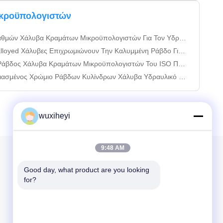
κροϋπολογιστών
Χάλυβα Κραμάτων Μικροϋπολογιστών Για Τον Υδραυλικό Κύλινδρο
yed Χάλυβες Επιχρωμιώνουν Την Καλυμμένη Ράβδο Για Τον Κύλινδρο
ς Χάλυβα Κραμάτων Μικροϋπολογιστών Του ISO Που Γυρίζει Άμεσα
ένος Χρώμιο Ράβδων Κυλίνδρων Χάλυβα Υδραυλικό Που Καλύπτεται
wuxiheyi
9:48 AM
Το ενημερωτικό μας δελτίο
Good day, what product are you looking 
for?
Εγγραφείτε στο ενημερωτικό μας δελτίο για εκπτώσεις και
πολλά άλλα.