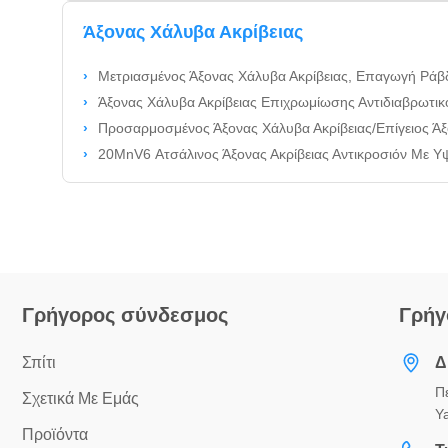
Άξονας Χάλυβα Ακρίβειας
Μετριασμένος Άξονας Χάλυβα Ακρίβειας, Επαγωγή Ρά
Άξονας Χάλυβα Ακρίβειας Επιχρωμίωσης Αντιδιαβρωτικ
Προσαρμοσμένος Άξονας Χάλυβα Ακρίβειας/Επίγειος Ά
20MnV6 Ατσάλινος Άξονας Ακρίβειας Αντικροσιόν Με Υ
Γρήγορος σύνδεσμος
Γρήγ
Σπίτι
Δ
Π
Σχετικά Με Εμάς
Y
Προϊόντα