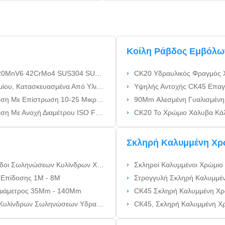
Κοίλη Ράβδος Εμβόλω
ιβή Ανοχή F7 Και Σκληρότητα Επιφάνειας Ελάχιστη HV900
CK20 Υδραυλικός Φραγμός Χάλυ
αι 20MnV6, Διαθέσιμα Σε Μεγέθη 25 Έως 250 Χιλιοστών
Υψηλής Αντοχής CK45 Επαγ
νοχή Διαμέτρου ISO F7 Για Υδραυλικούς Κυλίνδρους
90Mm Αλεσμένη Γυαλισμένη Καλ
 Μήκη 1000Mm - 8000Mm Για Υδραυλικούς Κυλίνδρους
CK20 Το Χρώμιο Χάλυβα Κάλυψε 
Σκληρή Καλυμμένη Χρ
σεων Κυλίνδρων Χάλυβα Υδραυλικές
Σκληροί Καλυμμένοι Χρώμιο Φραγμοί Χ
 Επίδοσης 1M - 8M
Στρογγυλή Σκληρή Καλυμμένη Χ
 Διάμετρος 35Mm - 140Mm
CK45 Σκληρή Καλυμμένη Χρώμ
ίνδρων Σωληνώσεων Υδραυλικές
CK45, Σκληρή Καλυμμένη Χρώμιο