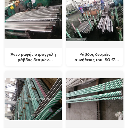
Άνευ ραφής στρογγυλή
Ράβδος δεσμών
ράβδος δεσμών
συνήθειας του ISO f7
συνήθειας υψηλής
CK45/μετριασμένη
αντοχής, Aftermarket
ράβδος με την
ράβδοι δεσμών
επιχρωμίωση