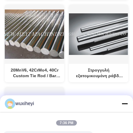
ακρίβεια
20MnV6, 42CrMo4, 40Cr
Στρογγυλή
Custom Tie Rod / Bar
εξατομικευμένη ράβδο
1000 - 8000mm μήκος
από χάλυβα, σκληρή
χρωματοποιημένη ράβδο
από μέταλλο CK45, ST52
wuxiheyi
7:36 PM