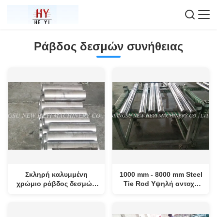
Ράβδος δεσμών συνήθειας
Σκληρή καλυμμένη
1000 mm - 8000 mm Steel
χρώμιο ράβδος δεσμών
Tie Rod Υψηλή αντοχή
συνήθειας που
για υδραυλική μηχανή
μετριάζεται για τη
βιομηχανία μηχανημάτων