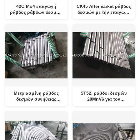
42CrMo4 επαγωγή
CK45 Aftermarket ράβδος
ράβδος ράβδων δεσμών
δεσμών με την επαγωγή
χάλυβα για τη βιομηχανία
που για τον υδραυλικό
μηχανημάτων
κύλινδρο
Μετριασμένη ράβδος
ST52, ράβδοι δεσμών
δεσμών συνήθειας
20MnV6 για τον
ράβδοι ανοξείδωτου
υδραυλικό κύλινδρο με
1000mm - 8000mm
την επιχρωμίωση