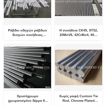
Ράβδοι οδηγών ράβδων
Η συνήθεια CK45, ST52,
δεσμών συνήθειας
20MnV6, 42CrMo4, 40Cr
επιχρωμίωσης/
ράβδος δεσμών, σκληρό
ανοξείδωτου
χρώμιο κάλυψε τις
ράβδους εμβόλων
Χρυσόχρωμο
Χωρίς ραφή Custom Tie
χρωματισμένο δέρμα 6 -
Rod, Chrome Plated
1000mm διάμετρος
Piston Rod με υψηλή