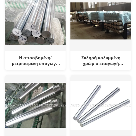
Η αποσβημένη/
Σκληρή καλυμμένη
μετριασμένη επαγωγή
χρώμιο επαγωγή
σκλήρυνε τη ράβδο για
διάμετρος 6300mm
το υδραυλικό μήκος
ράβδων χάλυβα χάλυβα
κυλίνδρων 1m - 8m
άνθρακα