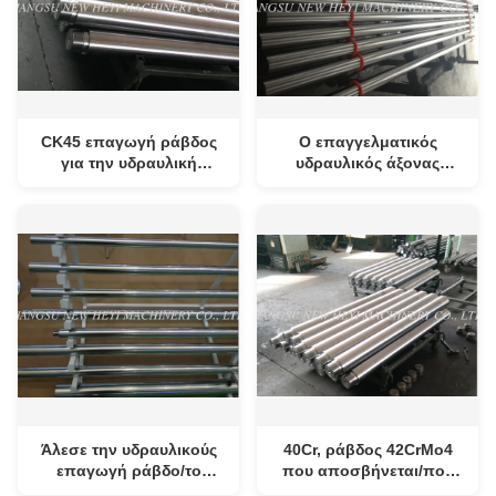
CK45 επαγωγή ράβδος
Ο επαγγελματικός
για την υδραυλική
υδραυλικός άξονας
μηχανή, σκληρή
κυλίνδρων/σκληρά
καλυμμένη χρώμιο
επιχρωμιώνει τους
ράβδος
καλυμμένους φραγμούς
χάλυβα
Άλεσε την υδραυλικούς
40Cr, ράβδος 42CrMo4
επαγωγή ράβδο/το
που αποσβήνεται/που
φραγμό για τον
μετριάζεται μήκος