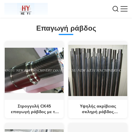
Επαγωγή ράβδος
Στρογγυλή CK45
Υψηλής ακρίβειας
επαγωγή ράβδος με τη
σκληρή ράβδος
διάμετρο επιχρωμίωσης
κυλίνδρων χρωμίου
6mm - 1000mm
υδραυλική για τη βαριά
μηχανή