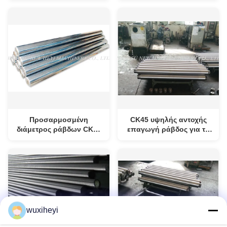
υδραυλικό κύλινδρο
ράβδων κυλίνδρων αντι
Corrotion υδραυλικό 1m -
8m
Προσαρμοσμένη
CK45 υψηλής αντοχής
διάμετρος ράβδων CK45
επαγωγή ράβδος για το
επαγωγή μήκος 6mm -
βαρύ μήκος μηχανών 1m
1000mm 1m - 8m
- 8m
wuxiheyi