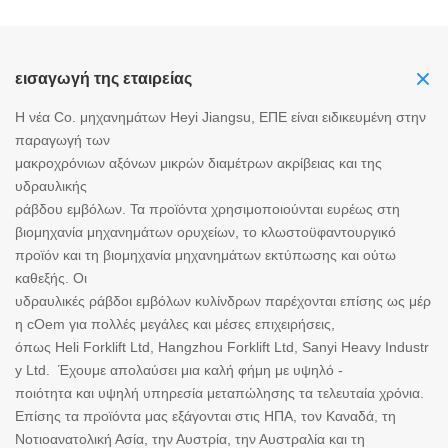
εισαγωγή της εταιρείας
Η νέα Co. μηχανημάτων Heyi Jiangsu, ΕΠΕ είναι ειδικευμένη στην
παραγωγή των
μακροχρόνιων αξόνων μικρών διαμέτρων ακρίβειας και της
υδραυλικής
ράβδου εμβόλων. Τα προϊόντα χρησιμοποιούνται ευρέως στη
βιομηχανία μηχανημάτων ορυχείων, το κλωστοϋφαντουργικό
προϊόν και τη βιομηχανία μηχανημάτων εκτύπωσης και ούτω
καθεξής. Οι
υδραυλικές ράβδοι εμβόλων κυλίνδρων παρέχονται επίσης ως μέρ
η cOem για πολλές μεγάλες και μέσες επιχειρήσεις,
όπως Heli Forklift Ltd, Hangzhou Forklift Ltd, Sanyi Heavy Industr
y Ltd. Έχουμε απολαύσει μια καλή φήμη με υψηλό -
ποιότητα και υψηλή υπηρεσία μεταπώλησης τα τελευταία χρόνια.
Επίσης τα προϊόντα μας εξάγονται στις ΗΠΑ, τον Καναδά, τη
Νοτιοανατολική Ασία, την Αυστρία, την Αυστραλία και τη