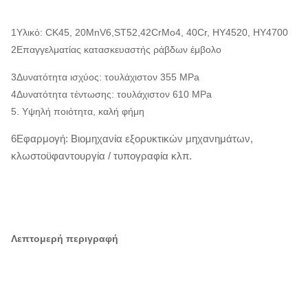
1Υλικό: CK45, 20MnV6,
ST52,
42CrMo4, 40Cr, HY4520, HY4700
2Επαγγελματίας κατασκευαστής ράβδων έμβολο
3Δυνατότητα ισχύος: τουλάχιστον 355 MPa
4Δυνατότητα τέντωσης: τουλάχιστον 610 MPa
5. Υψηλή ποιότητα, καλή φήμη
6Εφαρμογή: Βιομηχανία εξορυκτικών μηχανημάτων,
κλωστοϋφαντουργία / τυπογραφία κλπ.
Λεπτομερή περιγραφή