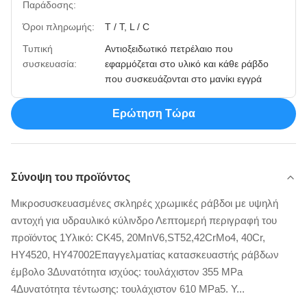
Παράδοσης:
Όροι πληρωμής:
T / T, L / C
Τυπική
Αντιοξειδωτικό πετρέλαιο που
συσκευασία:
εφαρμόζεται στο υλικό και κάθε ράβδο
που συσκευάζονται στο μανίκι εγγρά
Ερώτηση Τώρα
Σύνοψη του προϊόντος
Μικροσυσκευασμένες σκληρές χρωμικές ράβδοι με υψηλή
αντοχή για υδραυλικό κύλινδρο Λεπτομερή περιγραφή του
προϊόντος 1Υλικό: CK45, 20MnV6,ST52,42CrMo4, 40Cr,
HY4520, HY47002Επαγγελματίας κατασκευαστής ράβδων
έμβολο 3Δυνατότητα ισχύος: τουλάχιστον 355 MPa
4Δυνατότητα τέντωσης: τουλάχιστον 610 MPa5. Υ...