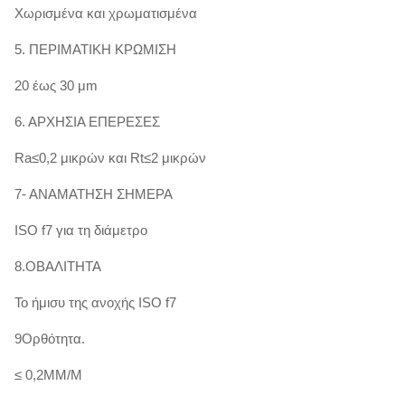
Φ100 -
850 - 950
≥ 600
≥
Χωρισμένα και χρωματισμένα
16
35
Φ140
5. ΠΕΡΙΜΑΤΙΚΗ ΚΡΩΜΙΣΗ
20 έως 30 μm
Φ40 -
≥
≥
750 - 900
≥520
≥
Φ100
19
40
6. ΑΡΧΗΣΙΑ ΕΠΕΡΕΣΕΣ
HY4520
Ra≤0,2 μικρών και Rt≤2 μικρών
>Φ100
≥
750 - 900
≥520
≥17
≥
Φ140
35
7- ΑΝΑΜΑΤΗΣΗ ΣΗΜΕΡΑ
ISO f7 για τη διάμετρο
8.ΟΒΑΛΙΤΗΤΑ
Το ήμισυ της ανοχής ISO f7
9Ορθότητα.
≤ 0,2MM/M