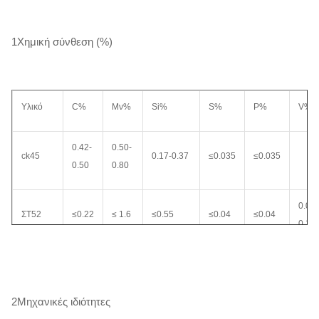
1Χημική σύνθεση (%)
Υλικό
C%
Μν%
Si%
S%
P%
V%
0.42-
0.50-
ck45
0.17-0.37
≤0.035
≤0.035
0.50
0.80
0.02-
ΣΤ52
≤0.22
≤ 1.6
≤0.55
≤0.04
≤0.04
0.15
0.17-
1.30-
0.10-
20MnV6
0.10-0.50
≤0.035
0.035
0.24
1.70
0.20
2Μηχανικές ιδιότητες