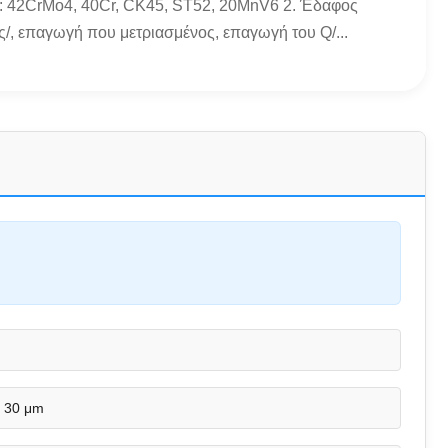
: 42CrMo4, 40Cr, CK45, ST52, 20MnV6 2. Έδαφος
/, επαγωγή που μετριασμένος, επαγωγή του Q/...
- 30 μm