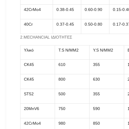
42CrMo4
0.38-0.45
0.60-0.90
0.15-0.4
40Cr
0.37-0.45
0.50-0.80
0.17-0.3
2.MECHANCIAL ΙΔΙΟΤΗΤΕΣ
Υλικό
T.S N/MM2
Y.S N/MM2
CK45
610
355
CK45
800
630
ST52
500
355
20MnV6
750
590
42CrMo4
980
850