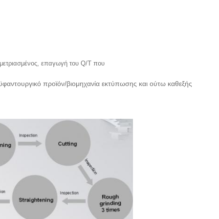
μετριασμένος, επαγωγή του Q/Τ που
ϋφαντουργικό προϊόν/βιομηχανία εκτύπωσης και ούτω καθεξής