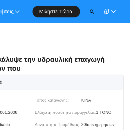
Μιλήστε Τώρα.
ορά
δήσεις
κάλυψε την υδραυλική επαγωγή
ων που
ά
Τόπος καταγωγής:
ΚΊΝΑ
001:2008
Ελάχιστη ποσότητα παραγγελίας:
1 ΤΟΝΟΙ
tiable
Δυνατότητα Προμήθειας:
30tons ημερησίως