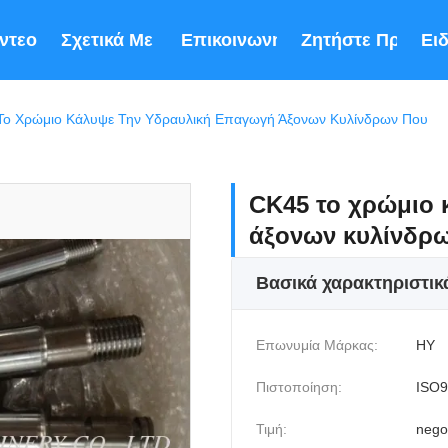
ντεο
Σχετικά Με Εμάς
Επικοινωνήστε Μαζί Μας
Ζητήστε Προσφ
Ει
Το Χρώμιο Κάλυψε Την Υδραυλική Επαγωγή Άξονων Κυλίνδρων Που
CK45 το χρώμιο 
άξονων κυλίνδρ
Βασικά χαρακτηριστικ
Επωνυμία Μάρκας:
HY
Πιστοποίηση:
ISO9
Τιμή:
nego