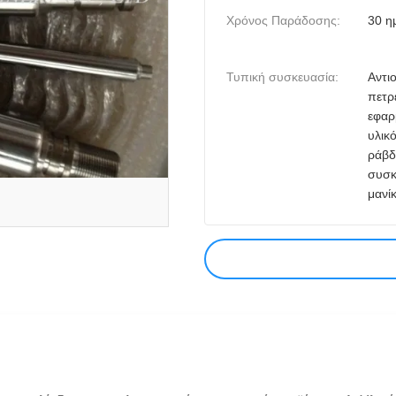
Χρόνος Παράδοσης:
30 η
Τυπική συσκευασία:
Αντι
πετρ
εφαρ
υλικό
ράβδ
συσκ
μανίκ