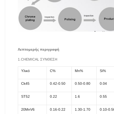
Λεπτομερής περιγραφή
1.CHEMICAL ΣΥΝΘΕΣΗ
Υλικό
C%
Mn%
Si%
Ck45
0.42-0.50
0.50-0.80
0.04
ST52
0.22
1.6
0.55
20MnV6
0.16-0.22
1.30-1.70
0.10-0.5