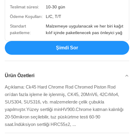
Teslimat süresi:
10-30 gün
Ödeme Koşulları:
L/C, T/T
Standart
Malzemeye uygulanacak ve her biri kağıt
paketleme:
kılıf içinde paketlenecek pas önleyici yağ
Şimdi Sor
Ürün Özetleri
Açıklama: Ck45 Hard Chrome Rod Chromed Piston Rod
on'dan fazla işleme ile işlenmiş, CK45, 20MnV6, 42CrMo4,
SUS304, SUS316, vb. malzemelerde çelik çubukla
yapılmıştır.Yüzey sertliği minHV900.Chrome katman kalınlığı
20-50mikron seçilebilir, tuz püskürtme testi 60-90
saat.İndüksiyon sertliği HRC55±2, ...