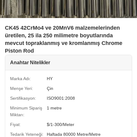
CK45 42CrMo4 ve 20MnV6 malzemelerinden
üretilen, 25 ila 250 milimetre boyutlarında
mevcut topraklanmış ve kromlanmış Chrome
Piston Rod
Anahtar Nitelikler
Marka Adı:
HY
Menşe Yeri:
Çin
Sertifikasyon:
ISO9001:2008
Minimum Sipariş
1 metre
Miktarı:
Fiyat:
$/1-300/Meter
Tedarik Yeteneği:
Haftada 80000 Metre/Metre