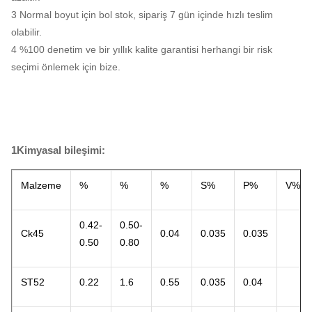
3 Normal boyut için bol stok, sipariş 7 gün içinde hızlı teslim
olabilir.
4 %100 denetim ve bir yıllık kalite garantisi herhangi bir risk
seçimi önlemek için bize.
1Kimyasal bileşimi:
Malzeme
%
%
%
S%
P%
V%
0.42-
0.50-
Ck45
0.04
0.035
0.035
0.50
0.80
ST52
0.22
1.6
0.55
0.035
0.04