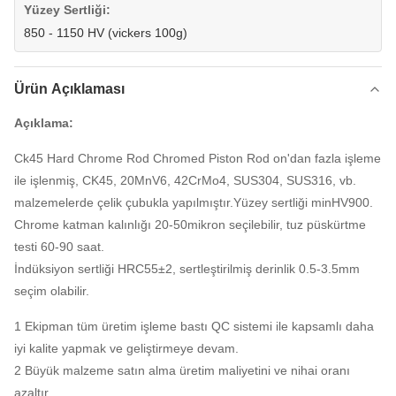
Yüzey Sertliği:
850 - 1150 HV (vickers 100g)
Ürün Açıklaması
Açıklama:
Ck45 Hard Chrome Rod Chromed Piston Rod on'dan fazla işleme
ile işlenmiş, CK45, 20MnV6, 42CrMo4, SUS304, SUS316, vb.
malzemelerde çelik çubukla yapılmıştır.Yüzey sertliği minHV900.
Chrome katman kalınlığı 20-50mikron seçilebilir, tuz püskürtme
testi 60-90 saat.
İndüksiyon sertliği HRC55±2, sertleştirilmiş derinlik 0.5-3.5mm
seçim olabilir.
1 Ekipman tüm üretim işleme bastı QC sistemi ile kapsamlı daha
iyi kalite yapmak ve geliştirmeye devam.
2 Büyük malzeme satın alma üretim maliyetini ve nihai oranı
azaltır.