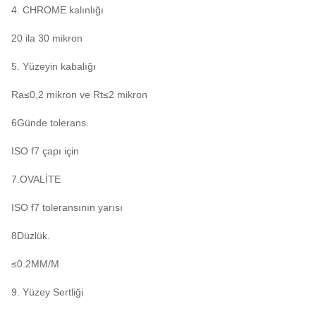
4. CHROME kalınlığı
20 ila 30 mikron
5. Yüzeyin kabalığı
Ra≤0,2 mikron ve Rt≤2 mikron
6Günde tolerans.
ISO f7 çapı için
7.OVALİTE
ISO f7 toleransının yarısı
8Düzlük.
≤0.2MM/M
9. Yüzey Sertliği