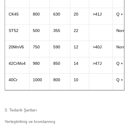
CK45
800
630
20
>41J
Q + T
ST52
500
355
22
Normall
20MnV6
750
590
12
>40J
Normall
42CrMo4
980
850
14
>47J
Q + T
40Cr
1000
800
10
Q + T
3. Tedarik Şartları
Yerleştirilmiş ve kromlanmış