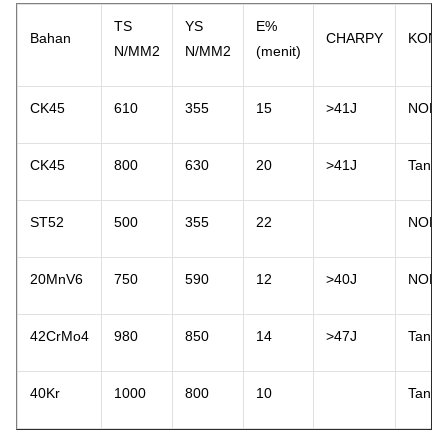
TS
YS
E%
Bahan
CHARPY
KOND
N/MM2
N/MM2
(menit)
CK45
610
355
15
>41J
NORM
CK45
800
630
20
>41J
Tanya
ST52
500
355
22
NORM
20MnV6
750
590
12
>40J
NORM
42CrMo4
980
850
14
>47J
Tanya
40Kr
1000
800
10
Tanya