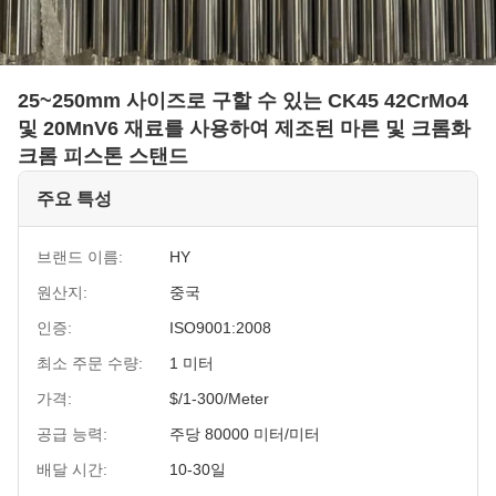
25~250mm 사이즈로 구할 수 있는 CK45 42CrMo4
및 20MnV6 재료를 사용하여 제조된 마른 및 크롬화
크롬 피스톤 스탠드
주요 특성
브랜드 이름:
HY
원산지:
중국
인증:
ISO9001:2008
최소 주문 수량:
1 미터
가격:
$/1-300/Meter
공급 능력:
주당 80000 미터/미터
배달 시간:
10-30일