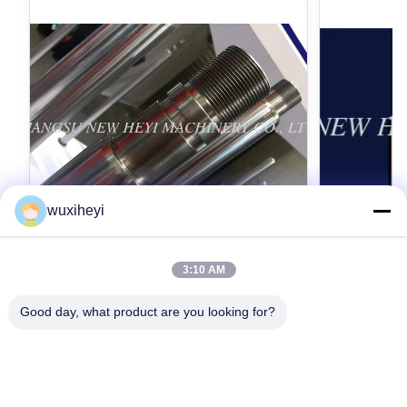
wuxiheyi
3:10 AM
고강도를 가진 마이크로 합금 강철 크롬 피
1m - 8m
스톤간 크롬 도금
스톤간, 액
Good day, what product are you looking for?
Micro Alloy Steel Chrome Piston Rod Chrome
1m - 8m Lengt
Plating With High Strength Detailed Product
Approved Hydr
Description 1. Material: CK45, ST52, 20MnV6,
Description 1
42CrMo4, 40Cr, HY4520, HY4700 2.
가장 좋은 가격 을 구하라
42CrMo4, 40Cr
가
ISO9001:2008 3. Yield strength: Not less than
Hard chrome 