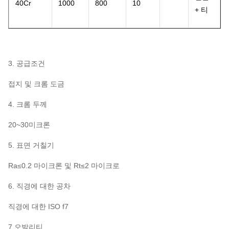
40Cr
1000
800
10
+ 티
3. 공급조건
접지 및 크롬 도금
4. 크롬 두께
20~30미크론
5. 표면 거칠기
Ra≤0.2 마이크론 및 Rt≤2 마이크로
6. 직경에 대한 공차
직경에 대한 ISO f7
7.오발리티