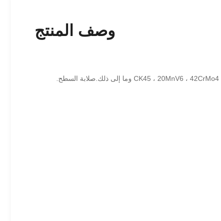
وصف المنتج
Ck45 عصا الكروم الصلبة عصا البستون الكرومية المعالجة بأكثر من عشرة عمليات ، مصنوعة من قضيب فولاذي في المواد CK45 ، 20MnV6 ، 42CrMo4 ، SUS304 ، SUS316 وما إلى ذلك.صلابة السطح.