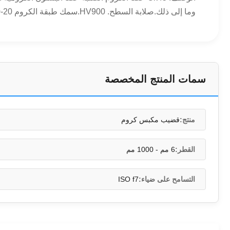
وما إلى ذلك.صلابة السطح. HV900.سمك طبقة الكروم 20-50 ميكرون يمكن أن يكون الاختيار، اختبار رش الملح 60-90hours.صلابة التكثيف الحراري HRC55 ± 2 ، ...
سمات المنتج المخصصة
منتج:
قضيب مكبس كروم
القطر:
6 مم - 1000 مم
التسامح على ضياء:
ISO f7