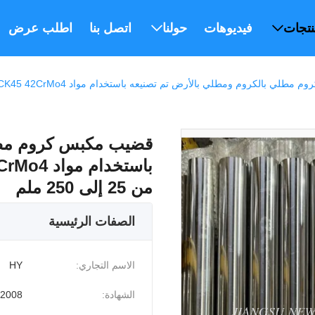
نتجات
فيديوهات
حولنا
اتصل بنا
اطلب عرض أس
وم ومطلي بالأرض تم تصنيعه باستخدام مواد CK45 42CrMo4 و20MnV6 المتوفرة بمقاسات من 25 إلى 250 ملم
قضيب مكبس كروم مطلي
من 25 إلى 250 ملم
الصفات الرئيسية
الاسم التجاري:
HY
الشهادة:
:2008