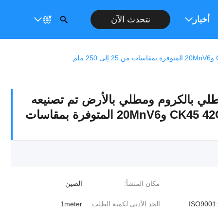
عار
أخبار
نتحدث الآن
 بالكروم ومطلي بالأرض تم تصنيعه
باستخدام مواد CK45 42CrMo4 و20MnV6 المتوفرة بمقاسات
مكان المنشأ:
الصين
ISO9001
الحد الأدنى لكمية الطلب:
1meter