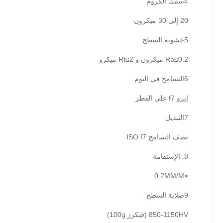
4سمك الكروم
20 إلى 30 ميكرون
5خشونة السطح
Ra≤0.2 ميكرون و Rt≤2 ميكرو
6التسامح في اليوم
إيزو f7 على القطر
7التبديل
نصف التسامح ISO f7
8. الإستقامة
≤0.2MM/M
9صلابة السطح
850-1150HV (فيكرز 100g)