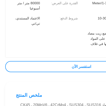
القدرة على العرض:
80000 متر / متر
أسبوعيا
10-3
شروط الدفع:
الاعتماد المستندي،
تي/تي
ضع زيت مضاد
على المواد
ها في غلاف
استفسر الآن
ملخص المنتج
الوصف: Ck45 عصا الكروم الصلبة عصا البستون الكرومية المعالجة بأكثر من عشرة عمليات ، مصنوعة من قضيب فولاذي في المواد CK45 ، 20MnV6 ، 42CrMo4 ، SUS304 ، SUS316