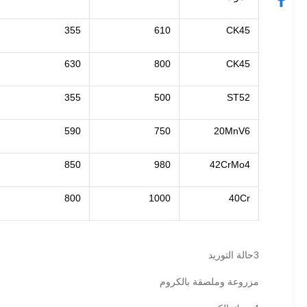
355
610
CK45
630
800
CK45
355
500
ST52
590
750
20MnV6
850
980
42CrMo4
800
1000
40Cr
3حالة التوريد
مزروعة وملصقة بالكروم