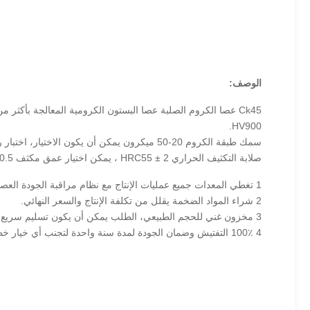
الوصف:
HV900.
سمك طبقة الكروم 20-50 ميكرون يمكن أن يكون الاختيار، اختبار رش الملح 60-90hours.
صلابة التكثيف الحراري HRC55 ± 2 ، يمكن اختيار عمق مكثف 0.5-3.5mm.
1 تغطي المعدات جميع عمليات الإنتاج مع نظام مراقبة الجودة العصا لجعل جودة أفضل والحفاظ على تحسين.
2 شراء المواد الضخمة يقلل من تكلفة الإنتاج والسعر النهائي.
3 مخزون غني للحجم الطبيعي، الطلب يمكن أن يكون تسليم سريع في 7 أيام.
4 100٪ التفتيش وضمان الجودة لمدة سنة واحدة لتجنب أي خيار خطر لنا.