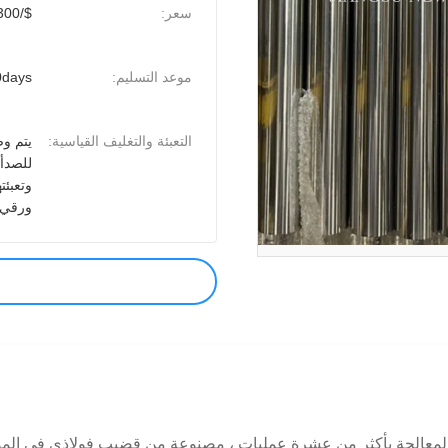
سعر:
$/1-300/Meter
موعد التسليم:
0days
التعبئة والتغليف القياسية:
يتم و
للصدأ 
وتعبئت
ورقي