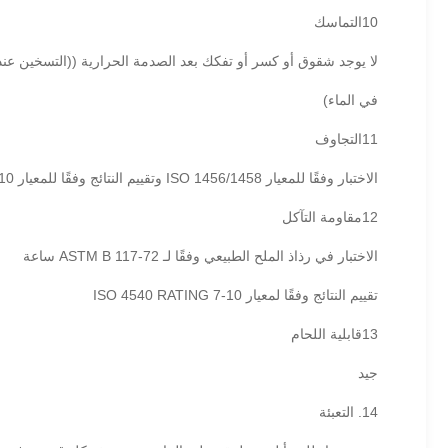
10التماسك
لا يوجد شقوق أو كسر أو تفكك بعد الصدمة الحرارية ((التسخين عند 300 درجة مئوية والتبري
في الماء)
11التجاوف
الاختبار وفقًا للمعيار ISO 1456/1458 وتقييم النتائج وفقًا للمعيار ISO 4540 8-10
12مقاومة التآكل
الاختبار في رذاذ الملح الطبيعي وفقًا لـ ASTM B 117-72 ساعة
تقييم النتائج وفقًا لمعيار ISO 4540 RATING 7-10
13قابلية اللحام
جيد
14. التعبئة