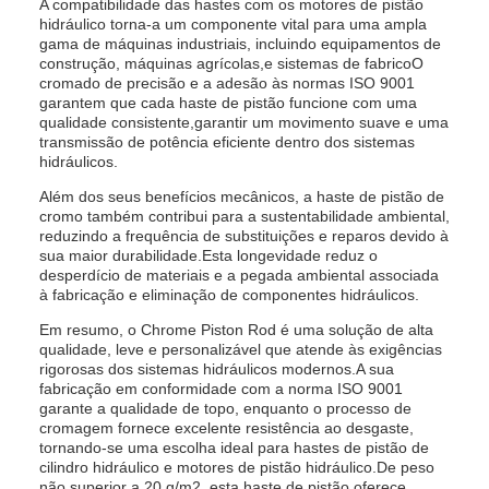
A compatibilidade das hastes com os motores de pistão
hidráulico torna-a um componente vital para uma ampla
gama de máquinas industriais, incluindo equipamentos de
construção, máquinas agrícolas,e sistemas de fabricoO
cromado de precisão e a adesão às normas ISO 9001
garantem que cada haste de pistão funcione com uma
qualidade consistente,garantir um movimento suave e uma
transmissão de potência eficiente dentro dos sistemas
hidráulicos.
Além dos seus benefícios mecânicos, a haste de pistão de
cromo também contribui para a sustentabilidade ambiental,
reduzindo a frequência de substituições e reparos devido à
sua maior durabilidade.Esta longevidade reduz o
desperdício de materiais e a pegada ambiental associada
à fabricação e eliminação de componentes hidráulicos.
Em resumo, o Chrome Piston Rod é uma solução de alta
qualidade, leve e personalizável que atende às exigências
rigorosas dos sistemas hidráulicos modernos.A sua
fabricação em conformidade com a norma ISO 9001
garante a qualidade de topo, enquanto o processo de
cromagem fornece excelente resistência ao desgaste,
tornando-se uma escolha ideal para hastes de pistão de
cilindro hidráulico e motores de pistão hidráulico.De peso
não superior a 20 g/m2, esta haste de pistão oferece