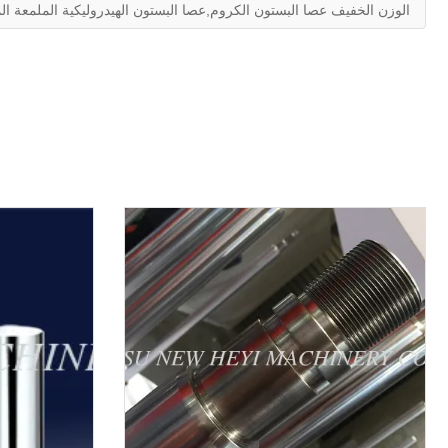
الوزن الخفيف عصا البستون الكروم,عصا البستون الهيدروليكية الملمعة الم