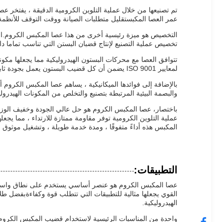
تم تصنيعها من خلال عملية التلوين الكرومية الدقيقة ، يفتخر ع
عمر العصا المكبستقليل متطلبات الصيانة ووقت التوقف للأنظمة 
التخصيص هو ميزة رئيسية أخرى من هذا عصا المكبس الكروم.الع
تخصيص عملية التصنيع لإنتاج قضبان البستن التي تناسب تماما دا
تتوافق العصا مع محركات البستون الهيدروليكية مما يجعلها مكونا
لمعايير ISO 9001 يضمن أن كل قضيب البستون يعمل بجودة ثابتةضمان حركة سلسة ونقل الطاقة الفعال داخل الأنظمة الهيدروليكية.
بالإضافة إلى فوائدها الميكانيكية ، يساهم عصا المكبس الكروم أ
والبصمة البيئية المرتبطة بتصنيع والتخلص من المكونات الهيدرولي
عملية التلوين الكرومية توفر مقاومة ممتازة للارتداء ، مما يج
المكبس هذه أداءً متفوقًا ، ومدة خدمة طويلة ، وتشغيل موثوق 
التطبيقات:
عصا المكبس الكروم هو عنصر أساسي يستخدم على نطاق واسع في
القوي يجعلها مثالية للتطبيقات التي تتطلب قوة وكفاءةبفضل طلا
الهيدروليكية.
واحدة من المناسبات الرئيسية لاستخدام قضيب المكبس الكروم ه