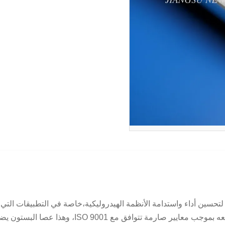
ين أداء واستدامة الأنظمة الهيدروليكية،خاصة في التطبيقات التي 
ISO ، وهذا عصا البستون يضمن جودة استثنائية، والموثوق...