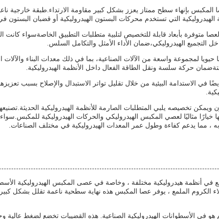
صا المكبس بإنهاء سطح ممتاز يعزز بشكل كبير مقاومة الارتداء.طبقة خارجية ناعم
الهيدروليكية التي تستخدم محركات البستون الهيدروليكية أو قضبان البستون في 
صا متوفرة بأبعاد قابلة للتخصيص لتلبية متطلبات التطبيق الخاصةسواء كانت
خل التجميع الهيدروليكي،ضمان الأداء الأمثل والتكامل السلس.
 حيويا لمجموعة واسعة من الآلات الصناعية، بما في ذلك معدات البناء والآلات ال
يضًا في الاستدامة البيئية من خلال تقليل تواتر الاستبدال والإصلاح بسبب تعزيز
كية.
علها خيارًا مثاليًا لعصي المكبس الهيدروليكي والحركات الهيدروليكية للمكبس.س
به ، مما يدعم كفاءة وطول عمر المعدات الهيدروليكية في مختلف الصناعات.
 أنظمة هيدروليكية مختلفة ، وخاصة في عصى المكبس الهيدروليكية الأسطوانة
ء الكروم الملمع ، يوفر عصا المكبس هذه نهاية سطحية ناعمة تقلل بشكل كبير من
و في الأسطوانات الهيدروليكية الصناعية. هذه القضيبات تخضع لضغط عالية وحر