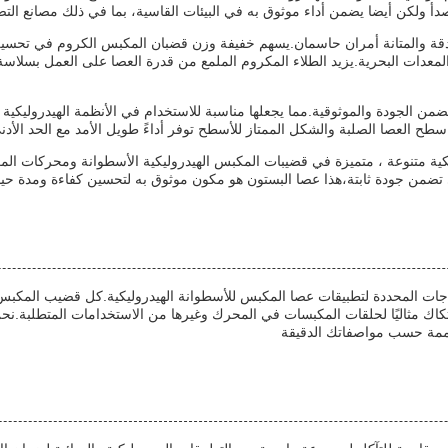
صدأ ولكن أيضا يضمن أداء موثوق به في البيئات القاسية، بما في ذلك مصانع التصني
لدقة والمتانة أمران حاسمان.يسهم خفيفة وزن قضبان المكبس الكروم في تحسين
والمعدات البحرية.يزيد الطلاء المكروم الملمع من قدرة العصا على العمل بسل
 ، والعصا المكبس الكرومية تضمن الجودة والموثوقية.مما يجعلها مناسبة للاستخدام في الأنظمة
نقلةسطح العصا الصلبة والشكل الممتاز للأسطح توفر أداءً طويل الأمد مع الحد الأد
ية متنوعة ، متميزة في قضيبات المكبس الهيدروليكية الأسطوانة ومحركات المك
ات المحددة لتطبيقات عصا المكبس للأسطوانة الهيدروليكية.كل قضيب المكبس يضم
الاحتكاك مثاليًا لحلقات المكبسات في المحرك وغيرها من الاستخدامات المتطلب