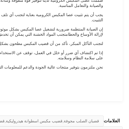
صُممت عصى المكبس الكرومية لدينا لتوفير قوة متفوقة ومتانة وم
والصيانة والتعامل المناسبة.
يجب أن يتم تثبيت عصا المكبس الكرومية بعناية لتجنب أي تلف ف
التثبيت.
إن الصيانة المنتظمة ضرورية لتشغيل عصا المكبس بشكل موثوق
لإزالة الأوساخ والحطامتجنب المواد الخشنة التي يمكن أن تخد
لتجنب التآكل المبكر، تأكد من أن قضيب المكبس مطحون بشكل صح
إذا تم اكتشاف أي ضرر أو خلل في العمل، توقف عن الاستخدا
على سلامة النظام وسلامته.
نحن ملتزمون بتوفير منتجات عالية الجودة والدعم للمعلومات الت
العلامات
قضبان الصلب مجوفة,قضيب مكبس اسطوانة هيدروليكية,قضي