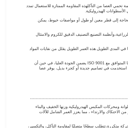
ة تحمي العصا من التآكلهذه المقاومة الممتازة للاستعمال تمدد
الأسطوانات الهيدروليكية.
 الحاجة إلى قطر معين أو طول أو مواصفات خيوط، يمكن
زراعية،وأنظمة التصنيع.التصنيف الدقيق للكروم والامتثال
ها في المدى الطويل.هذه العمر الطويل يقلل من نفايات المواد
باختصار، عصا المكبس الكروم هو حل عالي الجودة وخفيف الوزن ويمكن تخصيصه يلبي المتطلبات الصارمة للأنظمة الهيدروليكية الحديثة.تصنيعها المتوافق مع ISO 9001 يضمن الجودة العليا، في حين أن
واء استخدمت في تصاميم جديدة أو كجزء بديل، يوفر عصا
 ومحركات المكبس الهيدروليكية.وزنها الخفيف والبناء
 الاحتكاك والارتداء ، مما يعزز العمر الشامل للآلات
كة متكررة،تتطلب سطحًا متصلبًا لمقاومة التآكل، والتكسير،