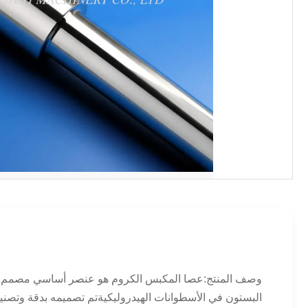
وصف المنتج:عصا المكبس الكروم هو عنصر أساسي مصمم لتحس
البستون في الأسطوانات الهيدروليكيةتم تصميمه بدقة وتصنيعه بموجب معايير صارمة تتوافق مع 9001