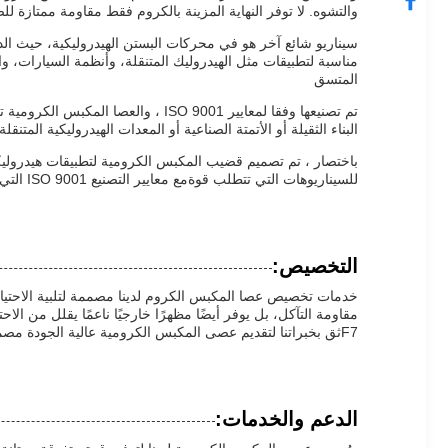
والتشوه. لا توفر النهاية المزينة بالكروم فقط مقاومة ممتازة لل
سيناريو شائع آخر هو في محركات البستن الهيدروليكية، حيث ا
مناسبة لتطبيقات مثل الهيدروليك المتنقلة، وأنظمة السيارات، 
المتسق
تم تصنيعها وفقا لمعايير ISO 9001
البناء الثقيلة أو الأتمتة الصناعية أو المعدات الهيدروليكية المت
باختصار ، تم تصميم قضيب المكبس الكرومية لتطبيقات هيدروليك
للسيناريوهات التي تتطلب قوةمع معايير التصنيع ISO 9001 التي تضمن جودة ثابتة،هذا عصا البستون هو مكون موثوق به لتحسين كفاءة ومدة حياة الأنظمة الهيدروليكية في مختلف الصناعات.
التخصيص:
خدمات تخصيص عصا المكبس الكروم لدينا مصممة لتلبية الاحتياج
مقاومة التآكل، بل يوفر أيضًا مظهرًا خارجيًا ناعمًا يقلل من 
F7ثق بخبراتنا لتقديم عصى المكبس الكرومية عالية الجودة مصممة حسب مواصفاتك الدقيقة
الدعم والخدمات: