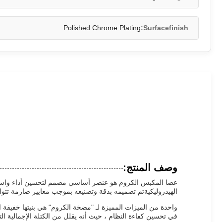
Polished Chrome Plating
Surfacefinish:
وصف المنتج:
عصا المكبس الكروم هو عنصر أساسي مصمم لتحسين أداء واستدام
الهيدروليكيةتم تصميمه بدقة وتصنيعه بموجب معايير صارمة تتوافق مع ISO 9001، وهذا عصا البستون يضمن جودة استثنائية، والموثوقية
واحدة من الميزات المميزة لـ "مضخة الكروم" هي بنيتها خفيفة 
في تحسين كفاءة النظام ، حيث أنه يقلل من الكتلة الإجمالية الت