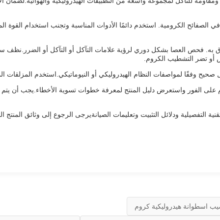
قاومة للتآكل لمجموعة واسعة من التطبيقات الهيدروليكية والهوائية.لضمان الأد
ي الصفائح الكرومية. استخدم دائمًا الأدوات المناسبة وتجنب استخدام القوة ال
 به. فحص العصا بشكل دوري لرؤية علامات التآكل أو التآكل أو الضرر.نظف 
ش أو تضر التشطيب الكروم.
يح وفقًا لمواصفات النظام الهيدروليكي أو النيوماتيكي.استخدم المزلقات ال
م على الفور واستعرض دليل المنتج لمعرفة خطوات تسوية الأخطاء.يجب أن يت
قنية التفصيلية ودلائل التثبيت وتعليمات الصيانةيرجى الرجوع إلى وثائق المنتج
ب اسطوانة هيدروليكية كروم