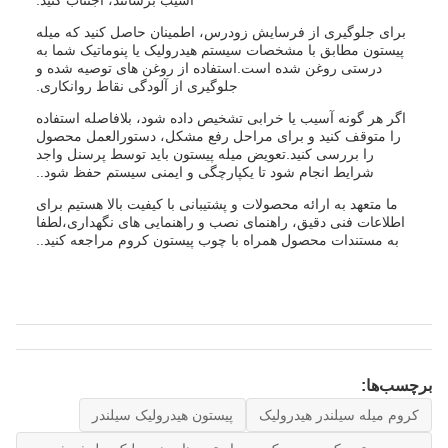
آسیب برسانند، اجتناب کنید.
برای جلوگیری از فرسایش زودرس، اطمینان حاصل کنید که میله
پیستون مطابق با مشخصات سیستم هیدرولیک یا پنوماتیک شما به
درستی روغن شده است.استفاده از روغن های توصیه شده و
جلوگیری از آلودگی نقاط روانکاری.
اگر هر گونه آسیب یا خرابی تشخیص داده شود، بلافاصله استفاده
را متوقف کنید و برای مراحل رفع مشکل، دستورالعمل محصول
را بررسی کنید.تعویض میله پیستون باید توسط پرسنل واجد
شرایط انجام شود تا یکپارچگی و ایمنی سیستم حفظ شود..
ما متعهد به ارائه محصولات و پشتیبانی با کیفیت بالا هستیم برای
اطلاعات فنی دقیق، راهنمای نصب و راهنمایی های نگهداری،لطفا
به مستندات محصول همراه با چوب پیستون کروم مراجعه کنید..
برچسب‌ها:
کروم میله سیلندر هیدرولیک
پیستون هیدرولیک سیلندر