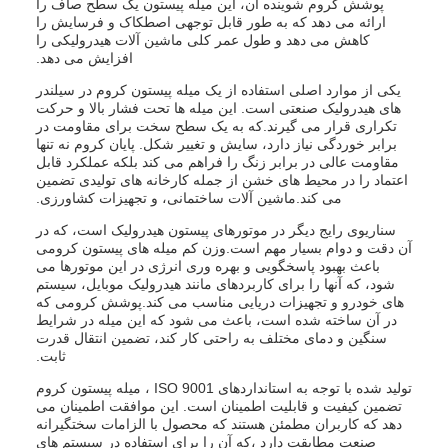
پوشش کروم شوینده آن، این میله پیستون یک سطح صاف را
ارائه می دهد که به طور قابل توجهی اصطکاک و فرسایش را
کاهش می دهد و طول عمر کلی ماشین آلات هیدرولیکی را
افزایش می دهد.
یکی از موارد اصلی استفاده از یک میله پیستون کروم در سیلندر
های هیدرولیک صنعتی است. این میله ها تحت فشار بالا و حرکت
تکراری قرار می گیرند.که به یک سطح سخت برای مقاومت در
برابر خوردگی نیاز دارد، سایش و تغییر شکل. پایان کروم نه تنها
مقاومت عالی در برابر زنگ را فراهم می کند بلکه عملکرد قابل
اعتماد را در محیط های خشن از جمله کارخانه های تولیدی تضمین
می کند.ماشین آلات ساختمانی، و تجهیزات کشاورزی.
سناریوی رایج دیگر در موتورهای پیستون هیدرولیک است، که در
آن دقت و دوام بسیار مهم است.وزن کم میله های پیستون کرومی
باعث بهبود پاسخگویی و بهره وری انرژی در این موتورها می
شود، که آنها را برای کاربردهای مانند هیدرولیک موبایل، سیستم
های خودرو و تجهیزات دریایی مناسب می کند.پوشش کرومی که
در آن ساخته شده است، باعث می شود که این میله در شرایط
سنگین و دمای مختلف به راحتی کار کند، تضمین انتقال قدرت
ثابت.
تولید شده با توجه به استانداردهای ISO 9001 ، میله پیستون کروم
تضمین کیفیت و قابلیت اطمینان است. این موافقت اطمینان می
دهد که کاربران مطمئن هستند که محصول با الزامات سختگیرانه
صنعت مطابقت دارد ،که آن را برای استفاده در سیستم های