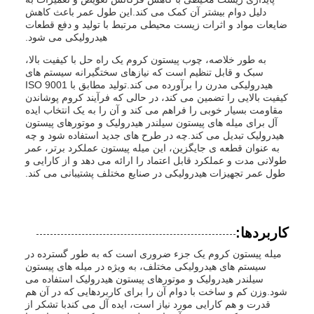
دلیل دوام بیشتر آن کمک می کند.این طول عمر باعث کاهش
ضایعات مواد و اثرات زیست محیطی مرتبط با تولید و دفع قطعات
هیدرولیکی می شود.
به طور خلاصه، چوب پیستون کروم یک راه حل با کیفیت بالا،
سبک و قابل تنظیم است که نیازهای سختگیرانه سیستم های
هیدرولیکی مدرن را برآورده می کند.تولید مطابق با ISO 9001
کیفیت بالایی را تضمین می کند، در حالی که فرآیند کروم پوشاندن
مقاومت بسیار خوبی را فراهم می کند و آن را به یک انتخاب ایده
آل برای میله های پیستون سیلندر هیدرولیک و موتورهای پیستون
هیدرولیک تبدیل می کند.چه در طرح های جدید استفاده شود و چه
به عنوان قطعه ی جایگزین، این میله پیستون عملکرد برتر، عمر
طولانی مدت و عملکرد قابل اعتماد را ارائه می دهد و از کارایی و
طول عمر تجهیزات هیدرولیکی در صنایع مختلف پشتیبانی می کند.
کاربردها:
میله پیستون کروم یک جزء ضروری است که به طور گسترده در
سیستم های هیدرولیکی مختلف، به ویژه در میله های پیستون
سیلندر هیدرولیک و موتورهای پیستون هیدرولیک استفاده می
شود.وزن کم و ساخت با دوام آن را برای کاربردهایی که در آن هم
قدرت و هم کارایی مورد نیاز است، ایده آل می کندبا تشکر از