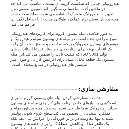
هیدرولیکی حیاتی که شکست گزینه ای نیست، مناسب می کند.چه
در ماشین آلات ساختمانی سنگین، اتوماسیون صنعتی، و یا
تجهیزات هیدرولیک متحرک استفاده می شود،سطح سخت شده
میله و پایان سطح برتر عملکرد طولانی مدت را با حداقل نگهداری
فراهم می کند.
به طور خلاصه، میله پیستون کروم برای کاربردهای هیدرولیکی
متنوع طراحی شده است، در میله های پیستون سیلندر هیدرولیک و
موتورهای پیستون هیدرولیک برجسته است.و سطح سخت آن را به
یک انتخاب بهینه برای سناریوهای خواستار قدرتبا استاندارد های
تولید ISO 9001 که کیفیت ثابت را تضمین می کند،این میله
پیستون یک قطعه قابل اعتماد برای افزایش کارایی و طول عمر
سیستم های هیدرولیکی در صنایع مختلف است.
سفارشی سازی:
خدمات سفارشی کردن میله های پیستون کروم ما برای
پاسخگویی به نیازهای خاص برنامه های کاربردی میله های پیستون
سیلندر هیدرولیک شما طراحی شده است.هر میله پیستون دوام و
عملکرد استثنایی را تضمین می کند.سطح کروم شویی پولیش
شده نه تنها مقاومت در برابر خوردگی را افزایش می دهد بلکه
یک ظاهر صاف و کاهش اصطکاک را برای حلقه های پیستون
موتور و سایر کاربردهای سخت فراهم می کند.ما اندازه های کاملا