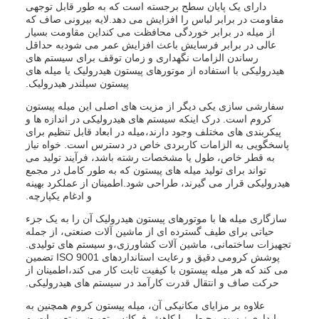
دارای یک پایان سطح برجسته است که به طور قابل توجهی
مقاومت در برابر لباس را افزایش می دهد.لایه بیرونی صاف که
از میله در برابر خوردگی محافظت می کنداین مقاومت بسیار
عالی در برابر فرسایش باعث افزایش عمر می شودبه حداقل
رساندن الزامات نگهداری و زمان توقف برای سیستم های
هیدرولیکی با استفاده از موتورهای پیستون هیدرولیک یا میله های
پیستون سیلندر هیدرولیک.
سفارشی سازی یکی دیگر از مزیت های اصلی این میله پیستون
کروم است. درک اینکه سیستم های هیدرولیکی در اندازه ها و
پیکربندی های مختلف وجود دارند،میله در ابعاد قابل تنظیم برای
پاسخگویی به الزامات کاربردی خاص در دسترس است. خواه نیاز
به قطر خاص، طول یا مشخصات رشته باشد، فرآیند تولید می
تواند برای تولید میله های پیستون که به طور کامل در مجمع
هیدرولیکی قرار می گیرند، طراحی شود.اطمینان از عملکرد بهینه
و ادغام یکپارچه.
سازگاری میله ها با موتورهای پیستون هیدرولیک آن را به یک جزء
حیاتی برای طیف گسترده ای از ماشین آلات صنعتی، از جمله
تجهیزات ساختمانی، ماشین آلات کشاورزی،و سیستم های تولیدی.
پوشش کرومی دقیق و رعایت استانداردهای ISO 9001 تضمین
می کند که هر میله پیستون با کیفیت ثابت کار می کند،اطمینان از
حرکت صاف و انتقال قدرت کارآمد در سیستم های هیدرولیکی.
علاوه بر مزایای مکانیکی آن، میله پیستون کروم همچنین به
پایداری زیست محیطی با کاهش فرکانس تعویض و تعمیرات به