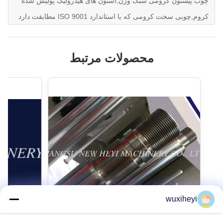
چوب پیستون کرومی سبک وزن,استون های هیدرولیک پولیش شده
کروم,چوبی سخت کرومی که با استاندارد ISO 9001 مطابقت دارد
محصولات مرتبط
wuxiheyi