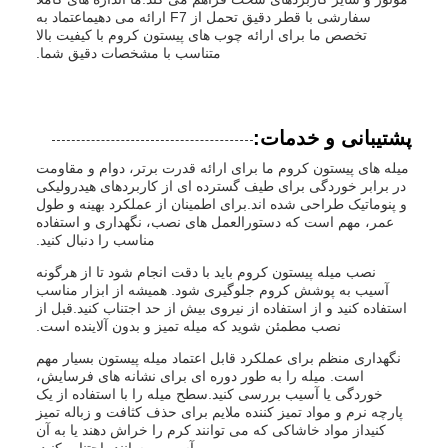
سفارشی با قطر دقیق تحمل از F7 ارائه می دهیماعتماد به
تخصص ما برای ارائه چوب های پیستون کروم با کیفیت بالا
متناسب با مشخصات دقیق شما.
پشتیبانی و خدمات:
میله های پیستون کروم ما برای ارائه قدرت برتر، دوام و مقاومت
در برابر خوردگی برای طیف گسترده ای از کاربردهای هیدرولیکی
و پنوماتیک طراحی شده اند.برای اطمینان از عملکرد بهینه و طول
عمر، مهم است که دستورالعمل های نصب، نگهداری و استفاده
مناسب را دنبال کنید.
نصب میله پیستون کروم باید با دقت انجام شود تا از هرگونه
آسیب به پوشش کروم جلوگیری شود. همیشه از ابزار مناسب
استفاده کنید و از استفاده از نیروی بیش از حد اجتناب کنید.قبل از
نصب مطمئن شوید که میله تمیز و بدون آلاینده است.
نگهداری منظم برای عملکرد قابل اعتماد میله پیستون بسیار مهم
است. میله را به طور دوره ای برای نشانه های فرسایش،
خوردگی یا آسیب بررسی کنید.سطح میله را با استفاده از یک
پارچه نرم و مواد تمیز کننده ملایم برای حذف کثافت و زباله تمیز
کنیداز مواد خاشاکی که می توانند کرم را خراش دهند یا به آن