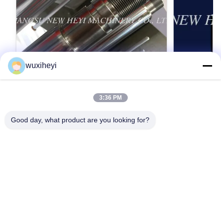
wuxiheyi
3:36 PM
고강도를 가진 마이크로 합금 강철 크롬 피
1m - 8m
스톤간 크롬 도금
스톤간, 액
Good day, what product are you looking for?
Micro Alloy Steel Chrome Piston Rod Chrome
1m - 8m Lengt
Plating With High Strength Detailed Product
Approved Hydr
Description 1. Material: CK45, ST52, 20MnV6,
Description 1
42CrMo4, 40Cr, HY4520, HY4700 2.
42CrMo4, 40Cr
가장 좋은 가격 을 구하라
가
ISO9001:2008 3. Yield strength: Not less than
Hard chrome 
355 MPa 4. Tensile strength: Not less than 610
(Q+T) rod Ind
MPa 5. Completed manufactured equipments,
hardened rod M
Advanced inspection apparatus 6. Application:
power project
Mining machinery industry, textile / printing
plated 4. Tens
industry and so on Detailed Description 1.
MPa 5. Compl