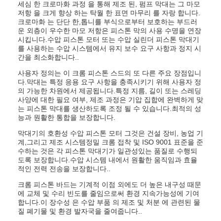
세심 한 크로마화 과정 을 통해 제조 된, 펌프 막대는 그 마모
저항 을 크게 향상 하는 탁월 한 표면 마무리 를 자랑 합니다.
크로마화 는 단단 한,톱니를 부식으로부터 보호하는 부드러
운 외층이 우수한 마모 저항은 피스톤 막의 사용 수명을 연장
시킵니다.수압 피스톤 모터 또는 수압 실린더 피스톤 막대기
를 사용하는 수압 시스템에서 유지 보수 요구 사항과 정지 시
간을 최소화합니다..
사용자 정의는 이 크롬 피스톤 스드의 또 다른 주요 장점입니
다.막대는 특정 응용 요구 사항을 충족시키기 위해 사용자 정
의 가능한 차원에서 제공됩니다.특정 지름, 길이 또는 스레딩
사양에 대한 필요 여부, 제조 과정은 기압 집합에 완벽하게 맞
는 피스톤 막대를 생산하도록 조정 될 수 있습니다.최적의 성
능과 원활한 통합을 보장합니다.
막대기의 호환성 수압 피스톤 모터 그것은 건설 장비, 농업 기
계,그리고 제조 시스템정밀 크롬 접착 및 ISO 9001 표준을 준
수하는 것은 각 피스톤 막대기가 일관성있는 품질로 수행되
도록 보장합니다.수압 시스템 내에서 원활한 움직임과 효율
적인 전력 전송을 보장합니다..
크롬 피스톤 바드는 기계적 이점 외에도 더 높은 내구성 때문
에 교체 및 수리 빈도를 줄임으로써 환경 지속가능성에 기여
합니다.이 장수성 은 수압 부품 의 제조 및 처분 에 관련된 물
질 폐기물 및 환경 발자국을 줄여줍니다..