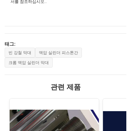
서를 참조하십시오..
태그:
빈 강철 막대
액압 실린더 피스톤간
크롬 액압 실린더 막대
관련 제품