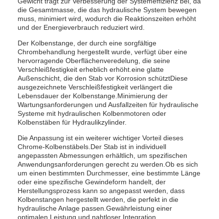
Gewicht trägt zur Verbesserung der Systemeffizienz bei, da
die Gesamtmasse, die das hydraulische System bewegen
muss, minimiert wird, wodurch die Reaktionszeiten erhöht
und der Energieverbrauch reduziert wird.
Der Kolbenstange, der durch eine sorgfältige
Chrombehandlung hergestellt wurde, verfügt über eine
hervorragende Oberflächenveredelung, die seine
Verschleißfestigkeit erheblich erhöht.eine glatte
Außenschicht, die den Stab vor Korrosion schütztDiese
ausgezeichnete Verschleißfestigkeit verlängert die
Lebensdauer der Kolbenstange.Minimierung der
Wartungsanforderungen und Ausfallzeiten für hydraulische
Systeme mit hydraulischen Kolbenmotoren oder
Kolbenstäben für Hydraulikzylinder.
Die Anpassung ist ein weiterer wichtiger Vorteil dieses
Chrome-Kolbenstäbels.Der Stab ist in individuell
angepassten Abmessungen erhältlich, um spezifischen
Anwendungsanforderungen gerecht zu werden.Ob es sich
um einen bestimmten Durchmesser, eine bestimmte Länge
oder eine spezifische Gewindeform handelt, der
Herstellungsprozess kann so angepasst werden, dass
Kolbenstangen hergestellt werden, die perfekt in die
hydraulische Anlage passen.Gewährleistung einer
optimalen Leistung und nahtloser Integration.