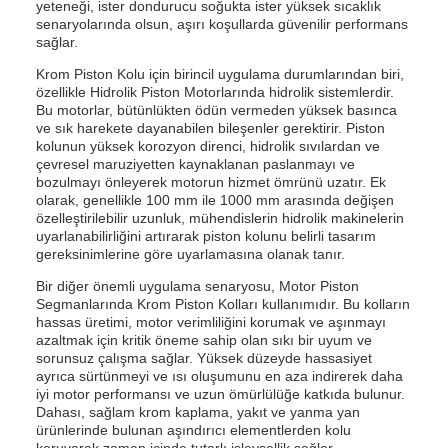
yeteneği, ister dondurucu soğukta ister yüksek sıcaklık
senaryolarında olsun, aşırı koşullarda güvenilir performans
sağlar.
Krom Piston Kolu için birincil uygulama durumlarından biri,
özellikle Hidrolik Piston Motorlarında hidrolik sistemlerdir.
Bu motorlar, bütünlükten ödün vermeden yüksek basınca
ve sık harekete dayanabilen bileşenler gerektirir. Piston
kolunun yüksek korozyon direnci, hidrolik sıvılardan ve
çevresel maruziyetten kaynaklanan paslanmayı ve
bozulmayı önleyerek motorun hizmet ömrünü uzatır. Ek
olarak, genellikle 100 mm ile 1000 mm arasında değişen
özelleştirilebilir uzunluk, mühendislerin hidrolik makinelerin
uyarlanabilirliğini artırarak piston kolunu belirli tasarım
gereksinimlerine göre uyarlamasına olanak tanır.
Bir diğer önemli uygulama senaryosu, Motor Piston
Segmanlarında Krom Piston Kolları kullanımıdır. Bu kolların
hassas üretimi, motor verimliliğini korumak ve aşınmayı
azaltmak için kritik öneme sahip olan sıkı bir uyum ve
sorunsuz çalışma sağlar. Yüksek düzeyde hassasiyet
ayrıca sürtünmeyi ve ısı oluşumunu en aza indirerek daha
iyi motor performansı ve uzun ömürlülüğe katkıda bulunur.
Dahası, sağlam krom kaplama, yakıt ve yanma yan
ürünlerinde bulunan aşındırıcı elementlerden kolu