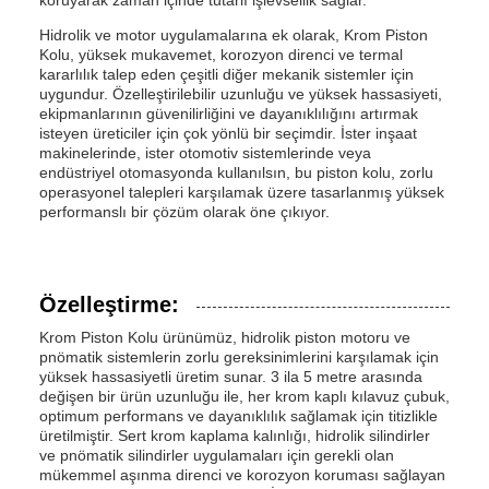
koruyarak zaman içinde tutarlı işlevsellik sağlar.
Hidrolik ve motor uygulamalarına ek olarak, Krom Piston
Kolu, yüksek mukavemet, korozyon direnci ve termal
kararlılık talep eden çeşitli diğer mekanik sistemler için
uygundur. Özelleştirilebilir uzunluğu ve yüksek hassasiyeti,
ekipmanlarının güvenilirliğini ve dayanıklılığını artırmak
isteyen üreticiler için çok yönlü bir seçimdir. İster inşaat
makinelerinde, ister otomotiv sistemlerinde veya
endüstriyel otomasyonda kullanılsın, bu piston kolu, zorlu
operasyonel talepleri karşılamak üzere tasarlanmış yüksek
performanslı bir çözüm olarak öne çıkıyor.
Özelleştirme:
Krom Piston Kolu ürünümüz, hidrolik piston motoru ve
pnömatik sistemlerin zorlu gereksinimlerini karşılamak için
yüksek hassasiyetli üretim sunar. 3 ila 5 metre arasında
değişen bir ürün uzunluğu ile, her krom kaplı kılavuz çubuk,
optimum performans ve dayanıklılık sağlamak için titizlikle
üretilmiştir. Sert krom kaplama kalınlığı, hidrolik silindirler
ve pnömatik silindirler uygulamaları için gerekli olan
mükemmel aşınma direnci ve korozyon koruması sağlayan