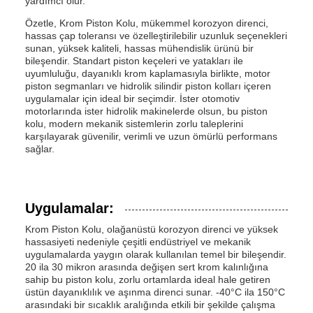
yardımcı olur.
Özetle, Krom Piston Kolu, mükemmel korozyon direnci,
hassas çap toleransı ve özelleştirilebilir uzunluk seçenekleri
sunan, yüksek kaliteli, hassas mühendislik ürünü bir
bileşendir. Standart piston keçeleri ve yatakları ile
uyumluluğu, dayanıklı krom kaplamasıyla birlikte, motor
piston segmanları ve hidrolik silindir piston kolları içeren
uygulamalar için ideal bir seçimdir. İster otomotiv
motorlarında ister hidrolik makinelerde olsun, bu piston
kolu, modern mekanik sistemlerin zorlu taleplerini
karşılayarak güvenilir, verimli ve uzun ömürlü performans
sağlar.
Uygulamalar:
Krom Piston Kolu, olağanüstü korozyon direnci ve yüksek
hassasiyeti nedeniyle çeşitli endüstriyel ve mekanik
uygulamalarda yaygın olarak kullanılan temel bir bileşendir.
20 ila 30 mikron arasında değişen sert krom kalınlığına
sahip bu piston kolu, zorlu ortamlarda ideal hale getiren
üstün dayanıklılık ve aşınma direnci sunar. -40°C ila 150°C
arasındaki bir sıcaklık aralığında etkili bir şekilde çalışma