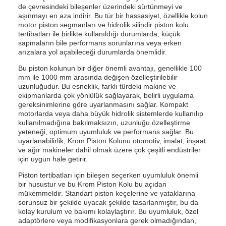
de çevresindeki bileşenler üzerindeki sürtünmeyi ve
aşınmayı en aza indirir. Bu tür bir hassasiyet, özellikle kolun
motor piston segmanları ve hidrolik silindir piston kolu
tertibatları ile birlikte kullanıldığı durumlarda, küçük
sapmaların bile performans sorunlarına veya erken
arızalara yol açabileceği durumlarda önemlidir.
Bu piston kolunun bir diğer önemli avantajı, genellikle 100
mm ile 1000 mm arasında değişen özelleştirilebilir
uzunluğudur. Bu esneklik, farklı türdeki makine ve
ekipmanlarda çok yönlülük sağlayarak, belirli uygulama
gereksinimlerine göre uyarlanmasını sağlar. Kompakt
motorlarda veya daha büyük hidrolik sistemlerde kullanılıp
kullanılmadığına bakılmaksızın, uzunluğu özelleştirme
yeteneği, optimum uyumluluk ve performans sağlar. Bu
uyarlanabilirlik, Krom Piston Kolunu otomotiv, imalat, inşaat
ve ağır makineler dahil olmak üzere çok çeşitli endüstriler
için uygun hale getirir.
Piston tertibatları için bileşen seçerken uyumluluk önemli
bir husustur ve bu Krom Piston Kolu bu açıdan
mükemmeldir. Standart piston keçelerine ve yataklarına
sorunsuz bir şekilde uyacak şekilde tasarlanmıştır, bu da
kolay kurulum ve bakımı kolaylaştırır. Bu uyumluluk, özel
adaptörlere veya modifikasyonlara gerek olmadığından,