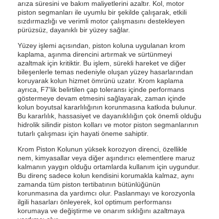
arıza süresini ve bakım maliyetlerini azaltır. Kol, motor
piston segmanları ile uyumlu bir şekilde çalışarak, etkili
sızdırmazlığı ve verimli motor çalışmasını destekleyen
pürüzsüz, dayanıklı bir yüzey sağlar.
Yüzey işlemi açısından, piston koluna uygulanan krom
kaplama, aşınma direncini artırmak ve sürtünmeyi
azaltmak için kritiktir. Bu işlem, sürekli hareket ve diğer
bileşenlerle temas nedeniyle oluşan yüzey hasarlarından
koruyarak kolun hizmet ömrünü uzatır. Krom kaplama
ayrıca, F7'lik belirtilen çap toleransı içinde performans
göstermeye devam etmesini sağlayarak, zaman içinde
kolun boyutsal kararlılığının korunmasına katkıda bulunur.
Bu kararlılık, hassasiyet ve dayanıklılığın çok önemli olduğu
hidrolik silindir piston kolları ve motor piston segmanlarının
tutarlı çalışması için hayati öneme sahiptir.
Krom Piston Kolunun yüksek korozyon direnci, özellikle
nem, kimyasallar veya diğer aşındırıcı elementlere maruz
kalmanın yaygın olduğu ortamlarda kullanım için uygundur.
Bu direnç sadece kolun kendisini korumakla kalmaz, aynı
zamanda tüm piston tertibatının bütünlüğünün
korunmasına da yardımcı olur. Paslanmayı ve korozyonla
ilgili hasarları önleyerek, kol optimum performansı
korumaya ve değiştirme ve onarım sıklığını azaltmaya