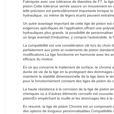
Fabriquée avec une tolérance de diamètre de F7, la tige d
piston.Cette tolérance serrée assure un mouvement en do
telle précision est particulièrement importante lorsque l
hydraulique, où même de légers écarts peuvent entraîn
Un autre avantage important de cette tige de piston est
exigences spécifiques de l'application,offrant une poly
hydrauliques plus grands, la possibilité de personnalise
un large éventail d'industries, y compris l'automobile, la 
La compatibilité est une considération clé lors du choi
parfaitement aux joints et roulements de piston standardC
modifications.La tige fonctionne en harmonie avec les an
efficace du moteur.
En ce qui concerne le traitement de surface, le chrome ap
durée de vie de la tige en la protégeant des dommages
maintenir la stabilité dimensionnelle de la tige dans le t
pour le fonctionnement constant des tiges de piston du c
La haute résistance à la corrosion de la tige de piston e
chimiques ou à d'autres éléments corrosifs est courante
pistonEn empêchant la rouille et les dommages liés à la 
En résumé, la tige de piston Chrome est un composant de 
des options de longueur personnalisables.Compatibilité a