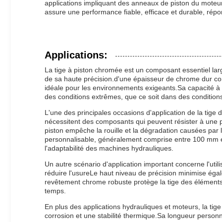
applications impliquant des anneaux de piston du moteur 
assure une performance fiable, efficace et durable, r
Applications:
La tige à piston chromée est un composant essentiel larg
de sa haute précision.d'une épaisseur de chrome dur compr
idéale pour les environnements exigeants.Sa capacité à
des conditions extrêmes, que ce soit dans des conditions
L'une des principales occasions d'application de la tige
nécessitent des composants qui peuvent résister à une p
piston empêche la rouille et la dégradation causées par l
personnalisable, généralement comprise entre 100 mm et
l'adaptabilité des machines hydrauliques.
Un autre scénario d'application important concerne l'util
réduire l'usureLe haut niveau de précision minimise égal
revêtement chrome robuste protège la tige des éléments 
temps.
En plus des applications hydrauliques et moteurs, la ti
corrosion et une stabilité thermique.Sa longueur personnal