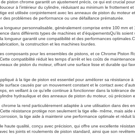
e piston chrome garantit un ajustement précis, ce qui est crucial pour m
uceur à l'intérieur du cylindre, réduisant au minimum le frottement et
a tige est utilisée conjointement avec les anneaux de piston du moteur e
er des problèmes de performance ou une défaillance prématurée.
 sa longueur personnalisable, généralement comprise entre 100 mm et 10
valence dans différents types de machines et d'équipementsQu'ils soien
r la longueur garantit une compatibilité et des performances optimales.C
fabrication, la construction et les machines lourdes.
x des composants pour les ensembles de pistons, et ce Chrome Piston Ro
ette compatibilité réduit les temps d'arrêt et les coûts de maintenance
neaux de piston du moteur, offrant une surface lisse et durable qui fav
pliqué à la tige de piston est essentiel pour améliorer sa résistance à 
 de surface causés par un mouvement constant et le contact avec d'a
emps, en veillant à ce qu'elle continue à fonctionner dans la tolérance de
ylindre hydraulique et des anneaux de piston du moteur, où précision et
n chrome la rend particulièrement adaptée à une utilisation dans des en
.Cette résistance protège non seulement la tige elle- même, mais aide é
corrosion, la tige aide à maintenir une performance optimale et réduit
haute qualité, conçu avec précision, qui offre une excellente résistan
vec les joints et roulements de piston standard, ainsi que son revêtem