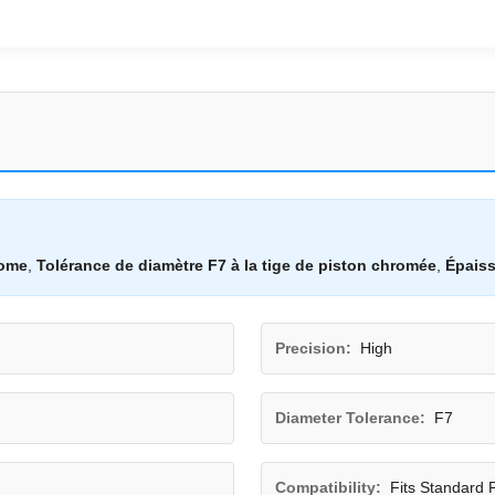
rome
,
Tolérance de diamètre F7 à la tige de piston chromée
,
Épaiss
Precision:
High
Diameter Tolerance:
F7
Compatibility:
Fits Standard 