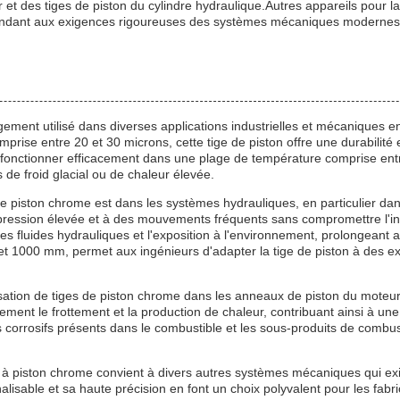
et des tiges de piston du cylindre hydraulique.Autres appareils pour la
épondant aux exigences rigoureuses des systèmes mécaniques modernes
ement utilisé dans diverses applications industrielles et mécaniques en
ise entre 20 et 30 microns, cette tige de piston offre une durabilité e
 fonctionner efficacement dans une plage de température comprise en
 de froid glacial ou de chaleur élevée.
 de piston chrome est dans les systèmes hydrauliques, en particulier d
ression élevée et à des mouvements fréquents sans compromettre l'inté
es fluides hydrauliques et l'exposition à l'environnement, prolongeant a
 1000 mm, permet aux ingénieurs d'adapter la tige de piston à des exi
isation de tiges de piston chrome dans les anneaux de piston du moteur.q
ement le frottement et la production de chaleur, contribuant ainsi à un
corrosifs présents dans le combustible et les sous-produits de combus
ge à piston chrome convient à divers autres systèmes mécaniques qui exi
isable et sa haute précision en font un choix polyvalent pour les fabrican