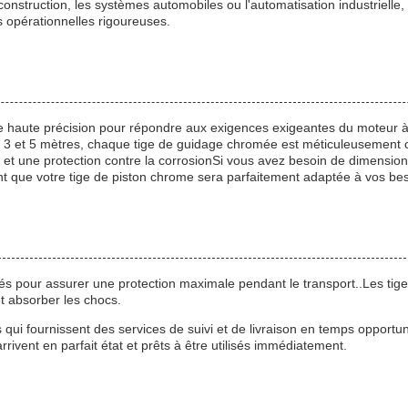
nstruction, les systèmes automobiles ou l'automatisation industrielle,
opérationnelles rigoureuses.
de haute précision pour répondre aux exigences exigeantes du moteur à
 3 et 5 mètres, chaque tige de guidage chromée est méticuleusement c
e et une protection contre la corrosionSi vous avez besoin de dimensio
nt que votre tige de piston chrome sera parfaitement adaptée à vos be
 pour assurer une protection maximale pendant le transport..Les tiges
 absorber les chocs.
s qui fournissent des services de suivi et de livraison en temps opportun
rivent en parfait état et prêts à être utilisés immédiatement.