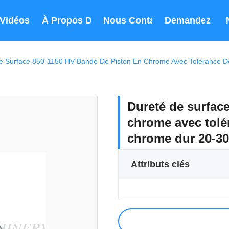
Vidéos
À Propos De Nous
Nous Contacter
Demandez Un 
e Surface 850-1150 HV Bande De Piston En Chrome Avec Tolérance D
Dureté de surfac
chrome avec tolé
chrome dur 20-3
Attributs clés