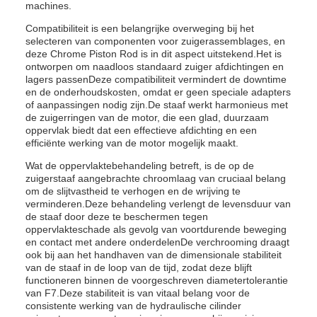
machines.
Compatibiliteit is een belangrijke overweging bij het
selecteren van componenten voor zuigerassemblages, en
deze Chrome Piston Rod is in dit aspect uitstekend.Het is
ontworpen om naadloos standaard zuiger afdichtingen en
lagers passenDeze compatibiliteit vermindert de downtime
en de onderhoudskosten, omdat er geen speciale adapters
of aanpassingen nodig zijn.De staaf werkt harmonieus met
de zuigerringen van de motor, die een glad, duurzaam
oppervlak biedt dat een effectieve afdichting en een
efficiënte werking van de motor mogelijk maakt.
Wat de oppervlaktebehandeling betreft, is de op de
zuigerstaaf aangebrachte chroomlaag van cruciaal belang
om de slijtvastheid te verhogen en de wrijving te
verminderen.Deze behandeling verlengt de levensduur van
de staaf door deze te beschermen tegen
oppervlakteschade als gevolg van voortdurende beweging
en contact met andere onderdelenDe verchrooming draagt
ook bij aan het handhaven van de dimensionale stabiliteit
van de staaf in de loop van de tijd, zodat deze blijft
functioneren binnen de voorgeschreven diametertolerantie
van F7.Deze stabiliteit is van vitaal belang voor de
consistente werking van de hydraulische cilinder