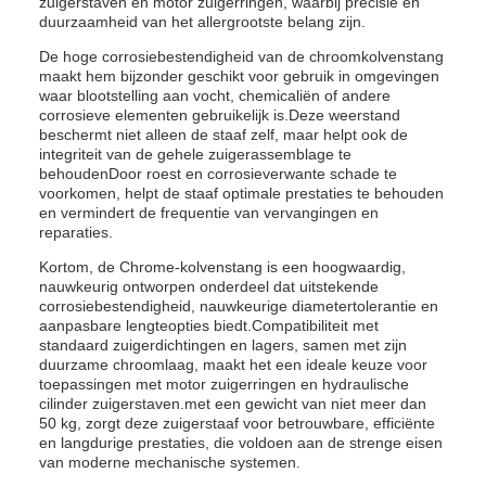
zuigerstaven en motor zuigerringen, waarbij precisie en
duurzaamheid van het allergrootste belang zijn.
De hoge corrosiebestendigheid van de chroomkolvenstang
maakt hem bijzonder geschikt voor gebruik in omgevingen
waar blootstelling aan vocht, chemicaliën of andere
corrosieve elementen gebruikelijk is.Deze weerstand
beschermt niet alleen de staaf zelf, maar helpt ook de
integriteit van de gehele zuigerassemblage te
behoudenDoor roest en corrosieverwante schade te
voorkomen, helpt de staaf optimale prestaties te behouden
en vermindert de frequentie van vervangingen en
reparaties.
Kortom, de Chrome-kolvenstang is een hoogwaardig,
nauwkeurig ontworpen onderdeel dat uitstekende
corrosiebestendigheid, nauwkeurige diametertolerantie en
aanpasbare lengteopties biedt.Compatibiliteit met
standaard zuigerdichtingen en lagers, samen met zijn
duurzame chroomlaag, maakt het een ideale keuze voor
toepassingen met motor zuigerringen en hydraulische
cilinder zuigerstaven.met een gewicht van niet meer dan
50 kg, zorgt deze zuigerstaaf voor betrouwbare, efficiënte
en langdurige prestaties, die voldoen aan de strenge eisen
van moderne mechanische systemen.