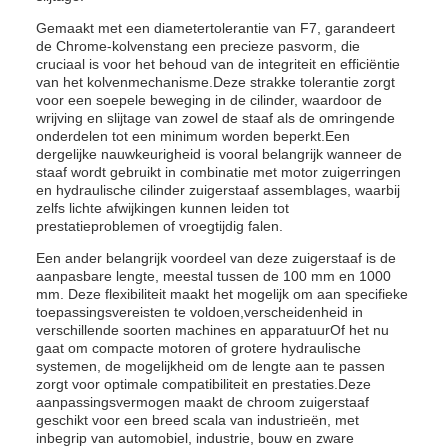
Gemaakt met een diametertolerantie van F7, garandeert
de Chrome-kolvenstang een precieze pasvorm, die
cruciaal is voor het behoud van de integriteit en efficiëntie
van het kolvenmechanisme.Deze strakke tolerantie zorgt
voor een soepele beweging in de cilinder, waardoor de
wrijving en slijtage van zowel de staaf als de omringende
onderdelen tot een minimum worden beperkt.Een
dergelijke nauwkeurigheid is vooral belangrijk wanneer de
staaf wordt gebruikt in combinatie met motor zuigerringen
en hydraulische cilinder zuigerstaaf assemblages, waarbij
zelfs lichte afwijkingen kunnen leiden tot
prestatieproblemen of vroegtijdig falen.
Een ander belangrijk voordeel van deze zuigerstaaf is de
aanpasbare lengte, meestal tussen de 100 mm en 1000
mm. Deze flexibiliteit maakt het mogelijk om aan specifieke
toepassingsvereisten te voldoen,verscheidenheid in
verschillende soorten machines en apparatuurOf het nu
gaat om compacte motoren of grotere hydraulische
systemen, de mogelijkheid om de lengte aan te passen
zorgt voor optimale compatibiliteit en prestaties.Deze
aanpassingsvermogen maakt de chroom zuigerstaaf
geschikt voor een breed scala van industrieën, met
inbegrip van automobiel, industrie, bouw en zware