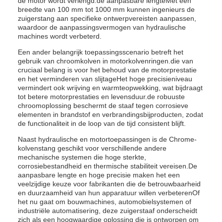
de motor wordt verlengd.de aanpasbare lengteMet een
breedte van 100 mm tot 1000 mm kunnen ingenieurs de
zuigerstang aan specifieke ontwerpvereisten aanpassen,
waardoor de aanpassingsvermogen van hydraulische
machines wordt verbeterd.
Een ander belangrijk toepassingsscenario betreft het
gebruik van chroomkolven in motorkolvenringen.die van
cruciaal belang is voor het behoud van de motorprestatie
en het verminderen van slijtageHet hoge precisieniveau
vermindert ook wrijving en warmteopwekking, wat bijdraagt
tot betere motorprestaties en levensduur.de robuuste
chroomoplossing beschermt de staaf tegen corrosieve
elementen in brandstof en verbrandingsbijproducten, zodat
de functionaliteit in de loop van de tijd consistent blijft.
Naast hydraulische en motortoepassingen is de Chrome-
kolvenstang geschikt voor verschillende andere
mechanische systemen die hoge sterkte,
corrosiebestandheid en thermische stabiliteit vereisen.De
aanpasbare lengte en hoge precisie maken het een
veelzijdige keuze voor fabrikanten die de betrouwbaarheid
en duurzaamheid van hun apparatuur willen verbeterenOf
het nu gaat om bouwmachines, automobielsystemen of
industriële automatisering, deze zuigerstaaf onderscheidt
zich als een hoogwaardige oplossing die is ontworpen om