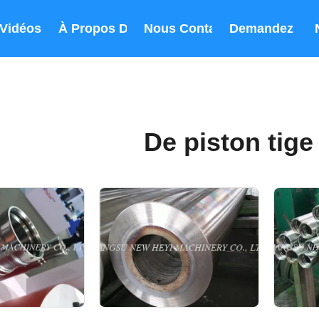
Vidéos
À Propos De Nous
Nous Contacter
Demandez Un 
De piston tige