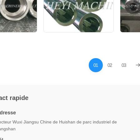
01
02
03
act rapide
dresse
ecteur Wuxi Jiangsu Chine de Huishan de parc industriel de
angshan