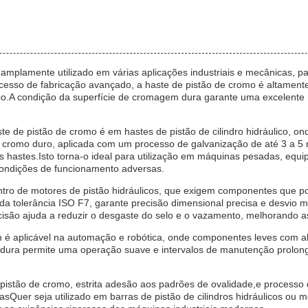
mplamente utilizado em várias aplicações industriais e mecânicas, par
esso de fabricação avançado, a haste de pistão de cromo é altamente 
ulico.A condição da superfície de cromagem dura garante uma excelente 
e de pistão de cromo é em hastes de pistão de cilindro hidráulico, 
 cromo duro, aplicada com um processo de galvanização de até 3 a 5 m
l das hastes.Isto torna-o ideal para utilização em máquinas pesadas, e
 condições de funcionamento adversas.
tro de motores de pistão hidráulicos, que exigem componentes que po
 tolerância ISO F7, garante precisão dimensional precisa e desvio mí
recisão ajuda a reduzir o desgaste do selo e o vazamento, melhorando 
é aplicável na automação e robótica, onde componentes leves com alt
dura permite uma operação suave e intervalos de manutenção prolong
e pistão de cromo, estrita adesão aos padrões de ovalidade,e process
Quer seja utilizado em barras de pistão de cilindros hidráulicos ou mo