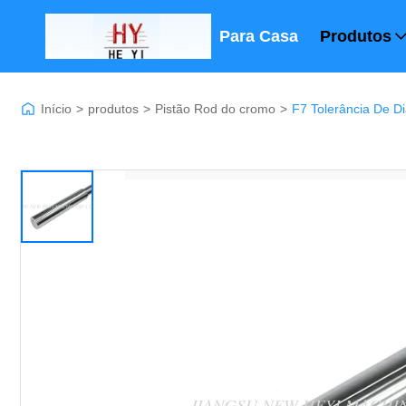
Para Casa
Produtos
Início
>
produtos
>
Pistão Rod do cromo
>
F7 Tolerância De D