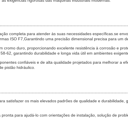
r as exigências rigorosas das máquinas industriais modernas.
ção completa para atender às suas necessidades específicas.se envo
ormas ISO F7,Garantindo uma precisão dimensional precisa para um 
com cromo duro, proporcionando excelente resistência à corrosão e pro
-62, garantindo durabilidade e longa vida útil em ambientes exigent
nentes confiáveis e de alta qualidade projetados para melhorar a efi
 pistão hidráulico.
ara satisfazer os mais elevados padrões de qualidade e durabilidad
á pronta para ajudá-lo com orientações de instalação, solução de prob