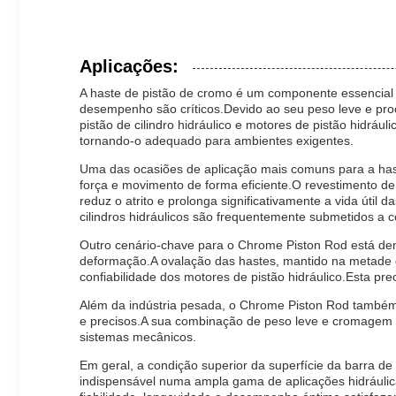
Aplicações:
A haste de pistão de cromo é um componente essencial a
desempenho são críticos.Devido ao seu peso leve e proc
pistão de cilindro hidráulico e motores de pistão hidrá
tornando-o adequado para ambientes exigentes.
Uma das ocasiões de aplicação mais comuns para a hast
força e movimento de forma eficiente.O revestimento de
reduz o atrito e prolonga significativamente a vida úti
cilindros hidráulicos são frequentemente submetidos a
Outro cenário-chave para o Chrome Piston Rod está den
deformação.A ovalação das hastes, mantido na metade da
confiabilidade dos motores de pistão hidráulico.Esta p
Além da indústria pesada, o Chrome Piston Rod também 
e precisos.A sua combinação de peso leve e cromagem 
sistemas mecânicos.
Em geral, a condição superior da superfície da barra d
indispensável numa ampla gama de aplicações hidráulicas