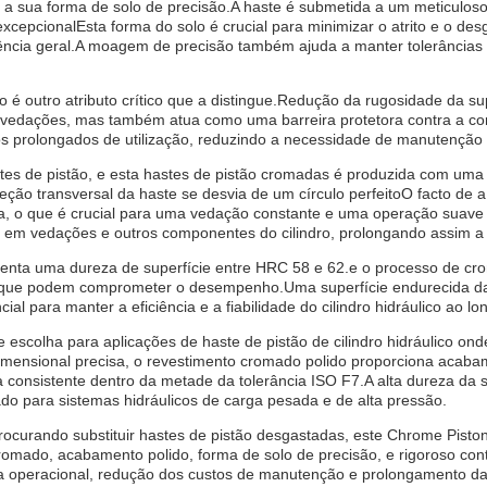
é a sua forma de solo de precisão.A haste é submetida a um meticul
cepcionalEsta forma do solo é crucial para minimizar o atrito e o desga
ncia geral.A moagem de precisão também ajuda a manter tolerâncias 
 é outro atributo crítico que a distingue.Redução da rugosidade da su
 as vedações, mas também atua como uma barreira protetora contra a c
dos prolongados de utilização, reduzindo a necessidade de manutenção 
es de pistão, e esta hastes de pistão cromadas é produzida com uma 
ão transversal da haste se desvia de um círculo perfeitoO facto de a 
 que é crucial para uma vedação constante e uma operação suave no in
 em vedações e outros componentes do cilindro, prolongando assim a vi
senta uma dureza de superfície entre HRC 58 e 62.e o processo de c
ie que podem comprometer o desempenho.Uma superfície endurecida da
cial para manter a eficiência e a fiabilidade do cilindro hidráulico ao l
escolha para aplicações de haste de pistão de cilindro hidráulico onde
imensional precisa, o revestimento cromado polido proporciona acabame
 consistente dentro da metade da tolerância ISO F7.A alta dureza da 
do para sistemas hidráulicos de carga pesada e de alta pressão.
 procurando substituir hastes de pistão desgastadas, este Chrome Pis
omado, acabamento polido, forma de solo de precisão, e rigoroso con
cia operacional, redução dos custos de manutenção e prolongamento da 