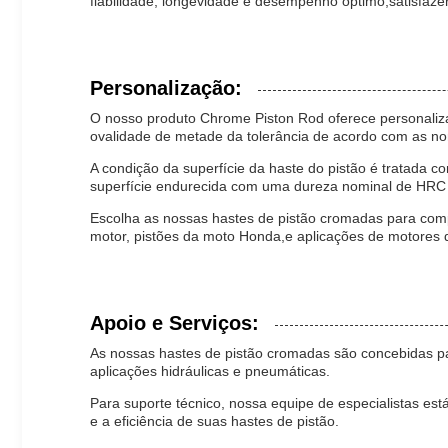
fiabilidade, longevidade e desempenho óptimo,satisfaze
Personalização:
O nosso produto Chrome Piston Rod oferece personaliza
ovalidade de metade da tolerância de acordo com as n
A condição da superfície da haste do pistão é tratada 
superfície endurecida com uma dureza nominal de HRC 58
Escolha as nossas hastes de pistão cromadas para compo
motor, pistões da moto Honda,e aplicações de motores de
Apoio e Serviços:
As nossas hastes de pistão cromadas são concebidas p
aplicações hidráulicas e pneumáticas.
Para suporte técnico, nossa equipe de especialistas est
e a eficiência de suas hastes de pistão.