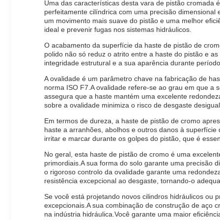
Uma das características desta vara de pistão cromada 
perfeitamente cilíndrica com uma precisão dimensional ex
um movimento mais suave do pistão e uma melhor eficiê
ideal e prevenir fugas nos sistemas hidráulicos.
O acabamento da superfície da haste de pistão de cromo
polido não só reduz o atrito entre a haste do pistão e
integridade estrutural e a sua aparência durante perío
A ovalidade é um parâmetro chave na fabricação de hast
norma ISO F7.A ovalidade refere-se ao grau em que a seç
assegura que a haste mantém uma excelente redondeza, o
sobre a ovalidade minimiza o risco de desgaste desigual
Em termos de dureza, a haste de pistão de cromo apre
haste a arranhões, abolhos e outros danos à superfíc
irritar e marcar durante os golpes do pistão, que é essen
No geral, esta haste de pistão de cromo é uma excelente 
primordiais.A sua forma do solo garante uma precisão d
o rigoroso controlo da ovalidade garante uma redondeza
resistência excepcional ao desgaste, tornando-o adequa
Se você está projetando novos cilindros hidráulicos ou
excepcionais.A sua combinação de construção de aço cr
na indústria hidráulica.Você garante uma maior eficiên