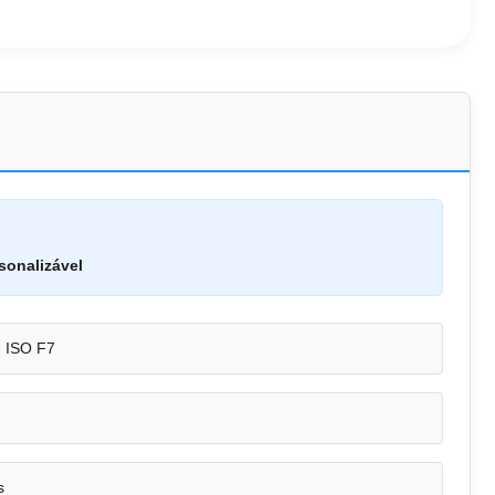
sonalizável
e ISO F7
s