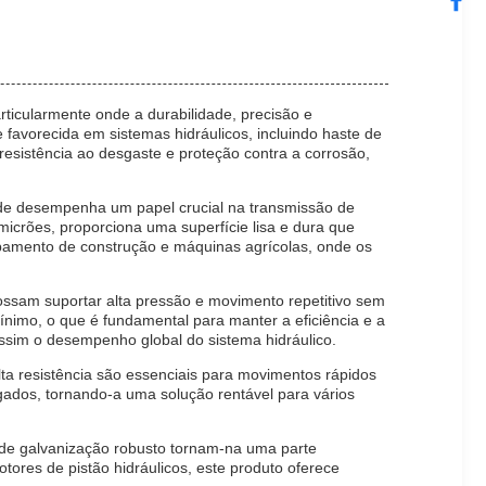
ticularmente onde a durabilidade, precisão e
favorecida em sistemas hidráulicos, incluindo haste de
resistência ao desgaste e proteção contra a corrosão,
onde desempenha um papel crucial na transmissão de
icrões, proporciona uma superfície lisa e dura que
quipamento de construção e máquinas agrícolas, onde os
ssam suportar alta pressão e movimento repetitivo sem
nimo, o que é fundamental para manter a eficiência e a
assim o desempenho global do sistema hidráulico.
a resistência são essenciais para movimentos rápidos
ados, tornando-a uma solução rentável para vários
o de galvanização robusto tornam-na uma parte
tores de pistão hidráulicos, este produto oferece