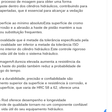
oso processo de moagem para obter uma forma
ste dentro dos cilindros hidráulicos, contribuindo para
apertadas, que é essencial para alcançar a vedação
perfície ao mínimo absolutoEsta superfície de cromo
orrosão e a abrasão.a haste de pistão mantém a sua
ou substituição frequentes.
ovalidade que é metade da tolerância especificada pela
ovalidade ser inferior a metade da tolerância ISO
terior do cilindro hidráulico.Este controle rigoroso
da útil de todo o sistema hidráulico.
romagemA dureza elevada aumenta a resistência da
 haste do pistão também reduz a probabilidade de
ongo do tempo.
 a durabilidade, precisão e confiabilidade são
nto superior da superfície e resistência à corrosão, e
superfície, que varia de HRC 58 a 62, oferece uma
ton Rod oferece desempenho e longevidade
trole de qualidade tornam-no um componente confiável
vida útil do seu equipamento hidráulico.