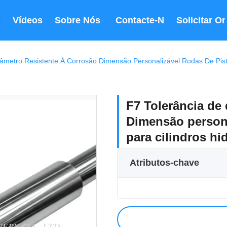
Vídeos
Sobre Nós
Contacte-Nos
Solicitar O
iâmetro Resistente À Corrosão Dimensão Personalizável Rodas De Pist
F7 Tolerância de
Dimensão persona
para cilindros hi
Atributos-chave