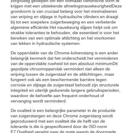
zorgvuldig geslepen om een volmaakt cilindrische vorm te
krijgen met een uitstekende afmetingsnauwkeurigheidDeze
grondvorm is van cruciaal belang voor het minimaliseren
van wrijving en slijtage in hydraulische cilinders en draagt
bij tot een soepelere zuigerbeweging en een verbeterde
algemene efficiëntie.Het nauwkeurig slijpen helpt ook om
strakke toleranties te behouden, die essentieel is voor het
bereiken van een optimale afdichting en het voorkomen
van lekken in hydraulische systemen.
De oppervlakte van de Chrome-kolvenstang is een ander
belangrijk kenmerk dat het onderscheidt.het verminderen
van de oppervlakte ruwheid tot een absoluut minimumDit
gepolijste chroomoppervlak vermindert niet alleen de
wrijving tussen de zuigerstaaf en de afdichtingen, maar
fungeert ook als een beschermende barrière tegen
corrosie en slijtage.de zuigerstaaf behoudt zijn structurele
integriteit en uiterlijk gedurende langere gebruiksperioden,
waardoor de behoefte aan frequent onderhoud of
vervanging wordt verminderd.
De ovaliteit is een belangrijke parameter in de productie
van zuigerstangen en deze Chrome zuigerstang wordt
geproduceerd met een ovaliteit die de helft van de
tolerantie is die is gespecificeerd door de ISO-norm
F7.Ovalheid verwijst naar de mate waarin de doorsnede