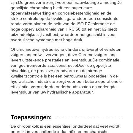
zijn.De grondvorm zorgt voor een nauwkeurige afmetingDe
gepolijste chroomlaag biedt een superieure
oppervlakteafwerking en corrosiebestendigheid en de
strikte controle op de ovaliteit garandeert een consistente
ronde vorm binnen de helft van de ISO F7-tolerantie.de
hoge oppervlakhardheid van HRC 58 tot en met 62 biedt
uitzonderlijke slijtvastheid, waardoor het geschikt is voor
hydraulische systemen met hoge druk.
Of u nu nieuwe hydraulische cilinders ontwerpt of versleten
zuigerstangen wilt vervangen, deze Chrome zuigerstang
levert uitstekende prestaties en levensduur.De combinatie
van gechromeerde staalconstructieDoor de gepolijste
afwerking, de precieze grondvorm en de strenge
kwaliteitscontrole is het een betrouwbaar onderdeel in de
hydraulische industrie.u zorgt voor een betere operationele
efficiëntie, verminderde onderhoudskosten en verlengde
levensduur van uw hydraulische apparatuur.
Toepassingen:
De chroomkolk is een essentieel onderdeel dat veel wordt
gebruikt in verschillende industriële en mechanische