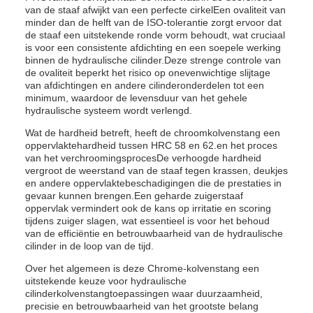
van de staaf afwijkt van een perfecte cirkelEen ovaliteit van
minder dan de helft van de ISO-tolerantie zorgt ervoor dat
de staaf een uitstekende ronde vorm behoudt, wat cruciaal
is voor een consistente afdichting en een soepele werking
binnen de hydraulische cilinder.Deze strenge controle van
de ovaliteit beperkt het risico op onevenwichtige slijtage
van afdichtingen en andere cilinderonderdelen tot een
minimum, waardoor de levensduur van het gehele
hydraulische systeem wordt verlengd.
Wat de hardheid betreft, heeft de chroomkolvenstang een
oppervlaktehardheid tussen HRC 58 en 62.en het proces
van het verchroomingsprocesDe verhoogde hardheid
vergroot de weerstand van de staaf tegen krassen, deukjes
en andere oppervlaktebeschadigingen die de prestaties in
gevaar kunnen brengen.Een geharde zuigerstaaf
oppervlak vermindert ook de kans op irritatie en scoring
tijdens zuiger slagen, wat essentieel is voor het behoud
van de efficiëntie en betrouwbaarheid van de hydraulische
cilinder in de loop van de tijd.
Over het algemeen is deze Chrome-kolvenstang een
uitstekende keuze voor hydraulische
cilinderkolvenstangtoepassingen waar duurzaamheid,
precisie en betrouwbaarheid van het grootste belang