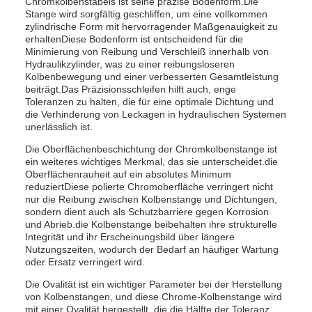
Chromkolbenstäbels ist seine präzise Bodenform.Die
Stange wird sorgfältig geschliffen, um eine vollkommen
zylindrische Form mit hervorragender Maßgenauigkeit zu
erhaltenDiese Bodenform ist entscheidend für die
Minimierung von Reibung und Verschleiß innerhalb von
Hydraulikzylinder, was zu einer reibungsloseren
Kolbenbewegung und einer verbesserten Gesamtleistung
beiträgt.Das Präzisionsschleifen hilft auch, enge
Toleranzen zu halten, die für eine optimale Dichtung und
die Verhinderung von Leckagen in hydraulischen Systemen
unerlässlich ist.
Die Oberflächenbeschichtung der Chromkolbenstange ist
ein weiteres wichtiges Merkmal, das sie unterscheidet.die
Oberflächenrauheit auf ein absolutes Minimum
reduziertDiese polierte Chromoberfläche verringert nicht
nur die Reibung zwischen Kolbenstange und Dichtungen,
sondern dient auch als Schutzbarriere gegen Korrosion
und Abrieb.die Kolbenstange beibehalten ihre strukturelle
Integrität und ihr Erscheinungsbild über längere
Nutzungszeiten, wodurch der Bedarf an häufiger Wartung
oder Ersatz verringert wird.
Die Ovalität ist ein wichtiger Parameter bei der Herstellung
von Kolbenstangen, und diese Chrome-Kolbenstange wird
mit einer Ovalität hergestellt, die die Hälfte der Toleranz