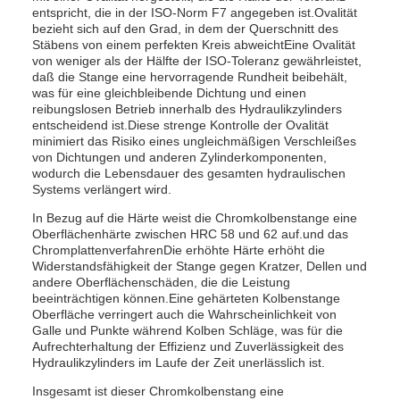
entspricht, die in der ISO-Norm F7 angegeben ist.Ovalität
bezieht sich auf den Grad, in dem der Querschnitt des
Stäbens von einem perfekten Kreis abweichtEine Ovalität
von weniger als der Hälfte der ISO-Toleranz gewährleistet,
daß die Stange eine hervorragende Rundheit beibehält,
was für eine gleichbleibende Dichtung und einen
reibungslosen Betrieb innerhalb des Hydraulikzylinders
entscheidend ist.Diese strenge Kontrolle der Ovalität
minimiert das Risiko eines ungleichmäßigen Verschleißes
von Dichtungen und anderen Zylinderkomponenten,
wodurch die Lebensdauer des gesamten hydraulischen
Systems verlängert wird.
In Bezug auf die Härte weist die Chromkolbenstange eine
Oberflächenhärte zwischen HRC 58 und 62 auf.und das
ChromplattenverfahrenDie erhöhte Härte erhöht die
Widerstandsfähigkeit der Stange gegen Kratzer, Dellen und
andere Oberflächenschäden, die die Leistung
beeinträchtigen können.Eine gehärteten Kolbenstange
Oberfläche verringert auch die Wahrscheinlichkeit von
Galle und Punkte während Kolben Schläge, was für die
Aufrechterhaltung der Effizienz und Zuverlässigkeit des
Hydraulikzylinders im Laufe der Zeit unerlässlich ist.
Insgesamt ist dieser Chromkolbenstang eine