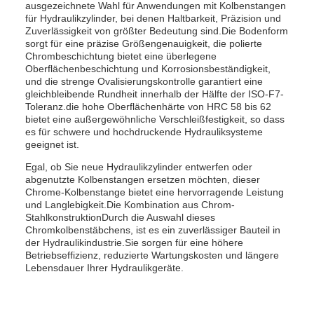
ausgezeichnete Wahl für Anwendungen mit Kolbenstangen
für Hydraulikzylinder, bei denen Haltbarkeit, Präzision und
Zuverlässigkeit von größter Bedeutung sind.Die Bodenform
sorgt für eine präzise Größengenauigkeit, die polierte
Chrombeschichtung bietet eine überlegene
Oberflächenbeschichtung und Korrosionsbeständigkeit,
und die strenge Ovalisierungskontrolle garantiert eine
gleichbleibende Rundheit innerhalb der Hälfte der ISO-F7-
Toleranz.die hohe Oberflächenhärte von HRC 58 bis 62
bietet eine außergewöhnliche Verschleißfestigkeit, so dass
es für schwere und hochdruckende Hydrauliksysteme
geeignet ist.
Egal, ob Sie neue Hydraulikzylinder entwerfen oder
abgenutzte Kolbenstangen ersetzen möchten, dieser
Chrome-Kolbenstange bietet eine hervorragende Leistung
und Langlebigkeit.Die Kombination aus Chrom-
StahlkonstruktionDurch die Auswahl dieses
Chromkolbenstäbchens, ist es ein zuverlässiger Bauteil in
der Hydraulikindustrie.Sie sorgen für eine höhere
Betriebseffizienz, reduzierte Wartungskosten und längere
Lebensdauer Ihrer Hydraulikgeräte.