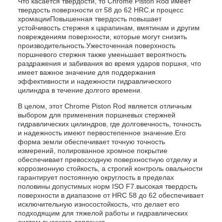
Что касается твердости, то Chrome Piston Rod имеет
твердость поверхности от 58 до 62 HRC.и процесс
хромацииПовышенная твердость повышает
устойчивость стержня к царапинам, вмятинам и другим
повреждениям поверхности, которые могут снизить
производительность.Ужесточенная поверхность
поршневого стержня также уменьшает вероятность
раздражения и забивания во время ударов поршня, что
имеет важное значение для поддержания
эффективности и надежности гидравлического
цилиндра в течение долгого времени.
В целом, этот Chrome Piston Rod является отличным
выбором для применения поршневых стержней
гидравлических цилиндров, где долговечность, точность
и надежность имеют первостепенное значение.Его
форма земли обеспечивает точную точность
измерений, полированное хромное покрытие
обеспечивает превосходную поверхностную отделку и
коррозионную стойкость, а строгий контроль овальности
гарантирует постоянную округлость в пределах
половины допустимых норм ISO F7.высокая твердость
поверхности в диапазоне от HRC 58 до 62 обеспечивает
исключительную износостойкость, что делает его
подходящим для тяжелой работы и гидравлических