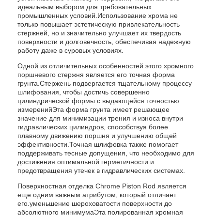
идеальным выбором для требовательных
промышленных условий.Использование хрома не
только повышает эстетическую привлекательность
стержней, но и значительно улучшает их твердость
поверхности и долговечность, обеспечивая надежную
работу даже в суровых условиях.
Одной из отличительных особенностей этого хромного
поршневого стержня является его точная форма
грунта.Стержень подвергается тщательному процессу
шлифования, чтобы достичь совершенно
цилиндрической формы с выдающейся точностью
измеренийЭта форма грунта имеет решающее
значение для минимизации трения и износа внутри
гидравлических цилиндров, способствуя более
плавному движению поршня и улучшению общей
эффективности.Точная шлифовка также помогает
поддерживать тесные допущения, что необходимо для
достижения оптимальной герметичности и
предотвращения утечек в гидравлических системах.
Поверхностная отделка Chrome Piston Rod является
еще одним важным атрибутом, который отличает
его.уменьшение шероховатости поверхности до
абсолютного минимумаЭта полированная хромная