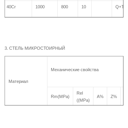
40Cr
1000
800
10
Q+T
3. СТЕЛЬ МИКРОСТОИРНЫЙ
Механические свойства
Материал
Rel
K
Rm(MPa)
A%
Z%
((MPa)
((
Φ35 -
900 -
≥
≥
≥650
≥ 
Φ100
1100
16
35