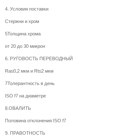
HY4700
4. Условия поставки
>
≥
≥
Φ100 -
850 - 950
≥ 600
≥ 
Стержни и хром
16
35
Φ140
5Толщина хрома
от 20 до 30 микрон
Φ40 -
≥
≥
750 - 900
≥520
≥ 
Φ100
19
40
6. РУГОВОСТЬ ПЕРЕВОДНЫЙ
HY4520
Ra≤0,2 мкм и Rt≤2 мкм
>Φ100
≥
≥
750 - 900
≥520
≥ 
Φ140
17
35
7Толерантность в день
ISO f7 на диаметре
8.ОВАЛИТЬ
Половина отклонения ISO f7
9. ПРАВОТНОСТЬ