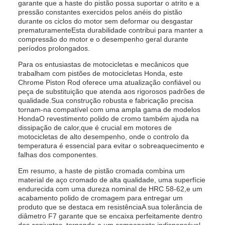
garante que a haste do pistão possa suportar o atrito e a
pressão constantes exercidos pelos anéis do pistão
durante os ciclos do motor sem deformar ou desgastar
prematuramenteEsta durabilidade contribui para manter a
compressão do motor e o desempenho geral durante
períodos prolongados.
Para os entusiastas de motocicletas e mecânicos que
trabalham com pistões de motocicletas Honda, este
Chrome Piston Rod oferece uma atualização confiável ou
peça de substituição que atenda aos rigorosos padrões de
qualidade.Sua construção robusta e fabricação precisa
tornam-na compatível com uma ampla gama de modelos
HondaO revestimento polido de cromo também ajuda na
dissipação de calor,que é crucial em motores de
motocicletas de alto desempenho, onde o controlo da
temperatura é essencial para evitar o sobreaquecimento e
falhas dos componentes.
Em resumo, a haste de pistão cromada combina um
material de aço cromado de alta qualidade, uma superfície
endurecida com uma dureza nominal de HRC 58-62,e um
acabamento polido de cromagem para entregar um
produto que se destaca em resistênciaA sua tolerância de
diâmetro F7 garante que se encaixa perfeitamente dentro