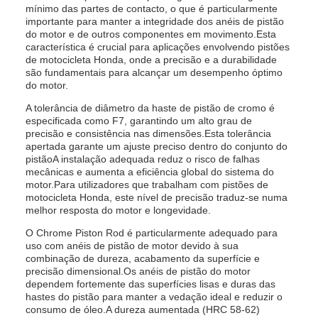
mínimo das partes de contacto, o que é particularmente
importante para manter a integridade dos anéis de pistão
do motor e de outros componentes em movimento.Esta
característica é crucial para aplicações envolvendo pistões
de motocicleta Honda, onde a precisão e a durabilidade
são fundamentais para alcançar um desempenho óptimo
do motor.
A tolerância de diâmetro da haste de pistão de cromo é
especificada como F7, garantindo um alto grau de
precisão e consistência nas dimensões.Esta tolerância
apertada garante um ajuste preciso dentro do conjunto do
pistãoA instalação adequada reduz o risco de falhas
mecânicas e aumenta a eficiência global do sistema do
motor.Para utilizadores que trabalham com pistões de
motocicleta Honda, este nível de precisão traduz-se numa
melhor resposta do motor e longevidade.
O Chrome Piston Rod é particularmente adequado para
uso com anéis de pistão de motor devido à sua
combinação de dureza, acabamento da superfície e
precisão dimensional.Os anéis de pistão do motor
dependem fortemente das superfícies lisas e duras das
hastes do pistão para manter a vedação ideal e reduzir o
consumo de óleo.A dureza aumentada (HRC 58-62)