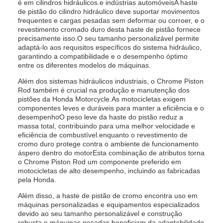
é em cilindros hidráulicos.e indústrias automóveisA haste
de pistão do cilindro hidráulico deve suportar movimentos
frequentes e cargas pesadas sem deformar ou corroer, e o
revestimento cromado duro desta haste de pistão fornece
precisamente isso.O seu tamanho personalizável permite
adaptá-lo aos requisitos específicos do sistema hidráulico,
garantindo a compatibilidade e o desempenho óptimo
entre os diferentes modelos de máquinas.
Além dos sistemas hidráulicos industriais, o Chrome Piston
Rod também é crucial na produção e manutenção dos
pistões da Honda Motorcycle.As motocicletas exigem
componentes leves e duráveis para manter a eficiência e o
desempenhoO peso leve da haste do pistão reduz a
massa total, contribuindo para uma melhor velocidade e
eficiência de combustível.enquanto o revestimento de
cromo duro protege contra o ambiente de funcionamento
áspero dentro do motorEsta combinação de atributos torna
o Chrome Piston Rod um componente preferido em
motocicletas de alto desempenho, incluindo as fabricadas
pela Honda.
Além disso, a haste de pistão de cromo encontra uso em
máquinas personalizadas e equipamentos especializados
devido ao seu tamanho personalizável e construção
robusta.e máquinas pesadas beneficiam da adaptabilidade