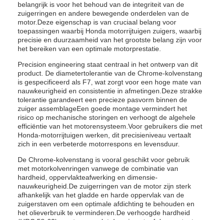
belangrijk is voor het behoud van de integriteit van de
zuigerringen en andere bewegende onderdelen van de
motor.Deze eigenschap is van cruciaal belang voor
toepassingen waarbij Honda motorrijtuigen zuigers, waarbij
precisie en duurzaamheid van het grootste belang zijn voor
het bereiken van een optimale motorprestatie.
Precision engineering staat centraal in het ontwerp van dit
product. De diametertolerantie van de Chrome-kolvenstang
is gespecificeerd als F7, wat zorgt voor een hoge mate van
nauwkeurigheid en consistentie in afmetingen.Deze strakke
tolerantie garandeert een precieze pasvorm binnen de
zuiger assemblageEen goede montage vermindert het
risico op mechanische storingen en verhoogt de algehele
efficiëntie van het motorensysteem.Voor gebruikers die met
Honda-motorrijtuigen werken, dit precisieniveau vertaalt
zich in een verbeterde motorrespons en levensduur.
De Chrome-kolvenstang is vooral geschikt voor gebruik
met motorkolvenringen vanwege de combinatie van
hardheid, oppervlakteafwerking en dimensie-
nauwkeurigheid.De zuigerringen van de motor zijn sterk
afhankelijk van het gladde en harde oppervlak van de
zuigerstaven om een optimale afdichting te behouden en
het olieverbruik te verminderen.De verhoogde hardheid