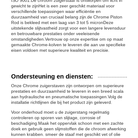
ISO 9001.De chroom zuigerstaaf is ontworpen om licht in
gewicht te zijnHet is een zeer geschikt materiaal voor
verschillende toepassingen waar efficiëntie en
duurzaamheid van cruciaal belang zijn.de Chrome Piston
Rod is bekleed met een laag van 3 tot 5 micronDeze
uitstekende slijtvastheid zorgt voor een langere levensduur
en betrouwbare prestaties onder veeleisende
omstandigheden.Vertrouw op onze expertise om op maat
gemaakte Chrome-kolven te leveren die aan uw specifieke
eisen voldoen met superieure kwaliteit en precisie.
Ondersteuning en diensten:
Onze Chrome zuigerstaven zijn ontworpen om superieure
prestaties en duurzaamheid te leveren in een breed scala
aan hydraulische en pneumatische toepassingen.Volg de
installatie richtlijnen die bij het product zijn geleverd.
Voor onderhoud moet u de zuigerstang regelmatig
controleren op sporen van slijtage, corrosie of
beschadiging.Maak het oppervlak schoon met een zachte
doek en gebruik geen slijmstoffen die de chroom afwerking
kunnen krabben. smeer de staaf met geschikt vet of olie