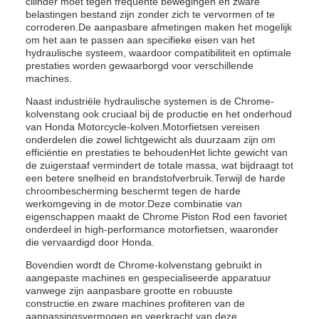
cilinder moet tegen frequente bewegingen en zware
belastingen bestand zijn zonder zich te vervormen of te
corroderen.De aanpasbare afmetingen maken het mogelijk
om het aan te passen aan specifieke eisen van het
hydraulische systeem, waardoor compatibiliteit en optimale
prestaties worden gewaarborgd voor verschillende
machines.
Naast industriële hydraulische systemen is de Chrome-
kolvenstang ook cruciaal bij de productie en het onderhoud
van Honda Motorcycle-kolven.Motorfietsen vereisen
onderdelen die zowel lichtgewicht als duurzaam zijn om
efficiëntie en prestaties te behoudenHet lichte gewicht van
de zuigerstaaf vermindert de totale massa, wat bijdraagt tot
een betere snelheid en brandstofverbruik.Terwijl de harde
chroombescherming beschermt tegen de harde
werkomgeving in de motor.Deze combinatie van
eigenschappen maakt de Chrome Piston Rod een favoriet
onderdeel in high-performance motorfietsen, waaronder
die vervaardigd door Honda.
Bovendien wordt de Chrome-kolvenstang gebruikt in
aangepaste machines en gespecialiseerde apparatuur
vanwege zijn aanpasbare grootte en robuuste
constructie.en zware machines profiteren van de
aanpassingsvermogen en veerkracht van deze