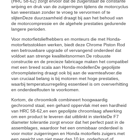
(HRC 58-62) zorgt ervoor dat de zuigerstaaf de constante
wrijving en druk van de zuigerringen tijdens de motorcyclus
kan weerstaan zonder te vroeg te vervormen of te
slijtenDeze duurzaamheid draagt bij aan het behoud van
de motorcompressie en de algehele prestaties gedurende
langere perioden.
Voor motorfietsliefhebbers en monteurs die met Honda-
motorfietsstokken werken, biedt deze Chrome Piston Rod
een betrouwbare upgrade of vervangend onderdeel dat
voldoet aan strenge kwaliteitsnormen.De robuuste
constructie en de precieze fabricage maken het compatibel
met een breed scala aan Honda-modellenDe gepolijste
chroomplatering draagt ook bij aan de warmteafvoer.die
van cruciaal belang is bij motoren met hoge prestaties,
waarbij temperatuurregeling essentieel is om oververhitting
en onderdeelfouten te voorkomen.
Kortom, de chroomkolk combineert hoogwaardig
gechroomd staal, een gehard oppervlak met een hardheid
van HRC 58-62,en een gepolijste chroomlaag afwerking
om een product te leveren dat uitblinkt in sterkteDe F7
diameter tolerantie zorgt ervoor dat het perfect past in de
assemblages, waardoor het een onmisbaar onderdeel is
voor motor zuigerringen en Honda motorfiets zuigers.met
een gewicht van niet meer dan 10 kg, onderhoud of