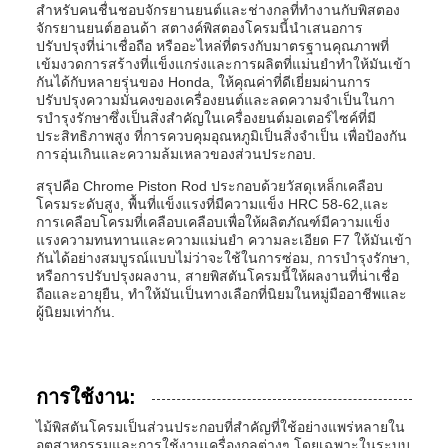
สําหรับคนชื่นชอบจักรยานยนต์และช่างกลที่ทํางานกับพิสตอง
จักรยานยนต์ฮอนด้า สตางค์พิสตองโครมนี้นําเสนอการ
ปรับปรุงที่น่าเชื่อถือ หรืออะไหล่ที่ตรงกับมาตรฐานคุณภาพที่
เข้มงวดการสร้างที่แข็งแกร่งและการผลิตที่แม่นยําทําให้มันเข้า
กันได้กับหลายรุ่นของ Honda, ให้คุณค่าที่ดีเยี่ยมผ่านการ
ปรับปรุงความมั่นคงของเครื่องยนต์และลดความจําเป็นในกา
รบํารุงรักษาซึ่งเป็นสิ่งสําคัญในเครื่องยนต์มอเตอร์ไซค์ที่มี
ประสิทธิภาพสูง ที่การควบคุมอุณหภูมิเป็นสิ่งจําเป็น เพื่อป้องกัน
การอุ่นเกินและความล้มเหลวของส่วนประกอบ.
สรุปคือ Chrome Piston Rod ประกอบด้วยวัสดุเหล็กเคลือบ
โครมระดับสูง, พื้นที่แข็งแรงที่มีความแข็ง HRC 58-62,และ
การเคลือบโครมที่เคลือบเคลือบเพื่อให้ผลิตภัณฑ์มีความแข็ง
แรงความทนทานและความแม่นยํา ความละเอียด F7 ให้มันเข้า
กันได้อย่างสมบูรณ์แบบไม่ว่าจะใช้ในการซ่อม, การบํารุงรักษา,
หรือการปรับปรุงผลงาน, สายพิสตันโครมนี้ให้ผลงานที่น่าเชื่อ
ถือและอายุยืน, ทําให้มันเป็นทางเลือกที่นิยมในหมู่มืออาชีพและ
ผู้นิยมเท่ากัน.
การใช้งาน:
ไม้พิสตันโครมเป็นส่วนประกอบที่สําคัญที่ใช้อย่างแพร่หลายใน
อุตสาหกรรมและการใช้งานเครื่องกลต่างๆ โดยเฉพาะในระบบ