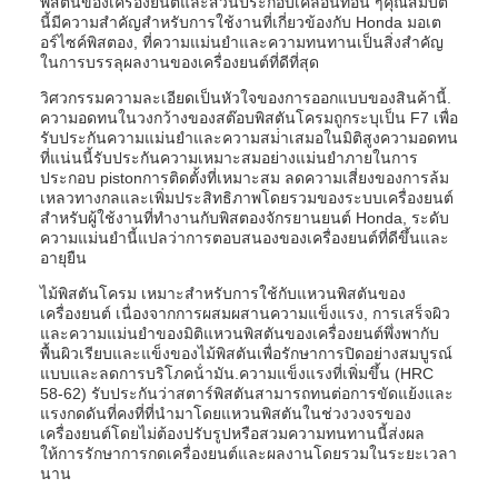
พิสตันของเครื่องยนต์และส่วนประกอบเคลื่อนที่อื่น ๆคุณสมบัติ
นี้มีความสําคัญสําหรับการใช้งานที่เกี่ยวข้องกับ Honda มอเต
อร์ไซค์พิสตอง, ที่ความแม่นยําและความทนทานเป็นสิ่งสําคัญ
ในการบรรลุผลงานของเครื่องยนต์ที่ดีที่สุด
วิศวกรรมความละเอียดเป็นหัวใจของการออกแบบของสินค้านี้.
ความอดทนในวงกว้างของสต๊อบพิสตันโครมถูกระบุเป็น F7 เพื่อ
รับประกันความแม่นยําและความสม่ําเสมอในมิติสูงความอดทน
ที่แน่นนี้รับประกันความเหมาะสมอย่างแม่นยําภายในการ
ประกอบ pistonการติดตั้งที่เหมาะสม ลดความเสี่ยงของการล้ม
เหลวทางกลและเพิ่มประสิทธิภาพโดยรวมของระบบเครื่องยนต์
สําหรับผู้ใช้งานที่ทํางานกับพิสตองจักรยานยนต์ Honda, ระดับ
ความแม่นยํานี้แปลว่าการตอบสนองของเครื่องยนต์ที่ดีขึ้นและ
อายุยืน
ไม้พิสตันโครม เหมาะสําหรับการใช้กับแหวนพิสตันของ
เครื่องยนต์ เนื่องจากการผสมผสานความแข็งแรง, การเสร็จผิว
และความแม่นยําของมิติแหวนพิสตันของเครื่องยนต์พึ่งพากับ
พื้นผิวเรียบและแข็งของไม้พิสตันเพื่อรักษาการปิดอย่างสมบูรณ์
แบบและลดการบริโภคน้ํามัน.ความแข็งแรงที่เพิ่มขึ้น (HRC
58-62) รับประกันว่าสตาร์พิสตันสามารถทนต่อการขัดแย้งและ
แรงกดดันที่คงที่ที่นํามาโดยแหวนพิสตันในช่วงวงจรของ
เครื่องยนต์โดยไม่ต้องปรับรูปหรือสวมความทนทานนี้ส่งผล
ให้การรักษาการกดเครื่องยนต์และผลงานโดยรวมในระยะเวลา
นาน