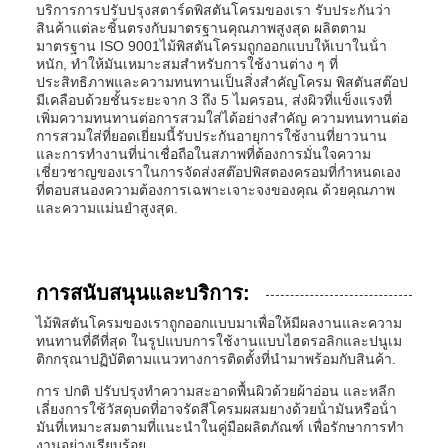
บริการการปรับปรุงสตาร์ดพิสตันโครมของเรา รับประกันว่า
สินค้าแต่ละชิ้นตรงกับมาตรฐานคุณภาพสูงสุด ผลิตตาม
มาตรฐาน ISO 9001ไม้พิสตันโครมถูกออกแบบให้เบาในน้ํา
หนัก, ทําให้มันเหมาะสมสําหรับการใช้งานต่าง ๆ ที่
ประสิทธิภาพและความทนทานเป็นสิ่งสําคัญโครม พิสตันสต๊อป
มีเคลือบด้วยชั้นระยะจาก 3 ถึง 5 ไมครอน, ส่งผิวที่แข็งแรงที่
เพิ่มความทนทานต่อการสวมใส่ได้อย่างสําคัญ ความทนทานต่อ
การสวมใส่ที่ยอดเยี่ยมนี้รับประกันอายุการใช้งานที่ยาวนาน
และการทํางานที่น่าเชื่อถือในสภาพที่ต้องการมั่นใจความ
เชี่ยวชาญของเราในการจัดส่งสต๊อปพิสตองครอมที่กําหนดเอง
ที่ตอบสนองความต้องการเฉพาะเจาะจงของคุณ ด้วยคุณภาพ
และความแม่นยําสูงสุด.
การสนับสนุนและบริการ:
ไม้พิสตันโครมของเราถูกออกแบบมาเพื่อให้มีผลงานและความ
ทนทานที่ดีที่สุด ในรูปแบบการใช้งานแบบไฮดรอลิกและปนูเม
ติกกรุณาปฏิบัติตามแนวทางการติดตั้งที่นํามาพร้อมกับสินค้า.
การ ปกติ ปรับปรุงทําความสะอาดพื้นผิวด้วยผ้าอ่อน และหลีก
เลี่ยงการใช้วัสดุบดที่อาจรัดสีโครมผสมยางด้วยน้ํามันหรือน้ํา
มันที่เหมาะสมตามที่แนะนําในคู่มือผลิตภัณฑ์ เพื่อรักษาการทํา
งานอย่างเรียบร้อย