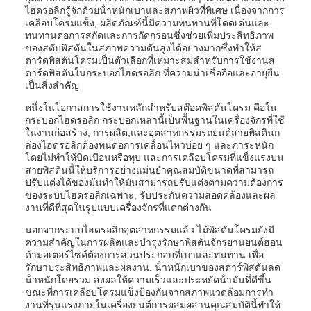
ไฮดรอลิกรู้จักด้วยน้ําหนักเบาและสภาพผิวที่พิเศษ เนื่องจากการ
เคลือบโครมแข็ง, ผลิตภัณฑ์นี้มีความทนทานที่โดดเด่นและ
ทนทานต่อการสกัดและการกัดกร่อนซึ่งช่วยเพิ่มประสิทธิภาพ
ของสตับพิสตันในสภาพความดันสูงได้อย่างมากซึ่งทําให้ส
ตาร์ดพิสตันโครมเป็นตัวเลือกที่เหมาะสมสําหรับการใช้งานส
ตาร์ดพิสตันในกระบอกไฮดรอลิก ที่ความน่าเชื่อถือและอายุยืน
เป็นสิ่งสําคัญ
หนึ่งในโอกาสการใช้งานหลักสําหรับสต๊อดพิสตันโครม คือใน
กระบอกไฮดรอลิก กระบอกเหล่านี้เป็นพื้นฐานในเครื่องจักรที่ใช้
ในงานก่อสร้าง, การผลิต,และอุตสาหกรรมรถยนต์สายพิสตินก
ล่องไฮดรอลิกต้องทนต่อการเคลื่อนไหวบ่อย ๆ และภาระหนัก
โดยไม่ทําให้บิดเบือนหรือทุบ และการเคลือบโครมที่แข็งแรงบน
สายพิสตินนี้ให้บริการอย่างแม่นยําคุณสมบัติขนาดที่สามารถ
ปรับแต่งได้ของมันทําให้มันสามารถปรับแต่งตามความต้องการ
ของระบบไฮดรอลิกเฉพาะ, รับประกันความสอดคล้องและผล
งานที่ดีที่สุดในรูปแบบเครื่องจักรที่แตกต่างกัน
นอกจากระบบไฮดรอลิกอุตสาหกรรมแล้ว ไม้พิสตันโครมยังมี
ความสําคัญในการผลิตและบํารุงรักษาพิสตันจักรยานยนต์ฮอน
ด้ามอเตอร์ไซค์ต้องการส่วนประกอบที่เบาและทนทาน เพื่อ
รักษาประสิทธิภาพและผลงาน. น้ําหนักเบาของสตาร์พิสตันลด
น้ําหนักโดยรวม ส่งผลให้ความเร็วและประหยัดน้ํามันที่ดีขึ้น
ขณะที่การเคลือบโครมแข็งป้องกันจากสภาพแวดล้อมการทํา
งานที่รุนแรงภายในเครื่องยนต์การผสมผสานคุณสมบัตินี้ทําให้