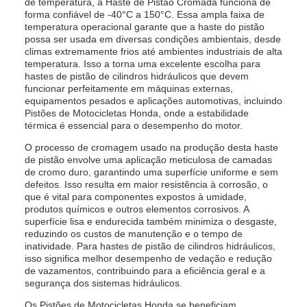
de temperatura, a Haste de Pistão Cromada funciona de
forma confiável de -40°C a 150°C. Essa ampla faixa de
temperatura operacional garante que a haste do pistão
possa ser usada em diversas condições ambientais, desde
climas extremamente frios até ambientes industriais de alta
temperatura. Isso a torna uma excelente escolha para
hastes de pistão de cilindros hidráulicos que devem
funcionar perfeitamente em máquinas externas,
equipamentos pesados e aplicações automotivas, incluindo
Pistões de Motocicletas Honda, onde a estabilidade
térmica é essencial para o desempenho do motor.
O processo de cromagem usado na produção desta haste
de pistão envolve uma aplicação meticulosa de camadas
de cromo duro, garantindo uma superfície uniforme e sem
defeitos. Isso resulta em maior resistência à corrosão, o
que é vital para componentes expostos à umidade,
produtos químicos e outros elementos corrosivos. A
superfície lisa e endurecida também minimiza o desgaste,
reduzindo os custos de manutenção e o tempo de
inatividade. Para hastes de pistão de cilindros hidráulicos,
isso significa melhor desempenho de vedação e redução
de vazamentos, contribuindo para a eficiência geral e a
segurança dos sistemas hidráulicos.
Os Pistões de Motocicletas Honda se beneficiam